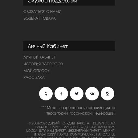
Служба поддержки
СВЯЗАТЬСЯ С НАМИ
ВОЗВРАТ ТОВАРА
Личный Кабинет
ЛИЧНЫЙ КАБИНЕТ
ИСТОРИЯ ЗАПРОСОВ
МОЙ СПИСОК
РАССЫЛКА
*** Мета - запрещенная организация на
территории Российской Федерации.
© 2008-2026 ДИЗАЙН СТУДИЯ ПАРКЕТА | DESIGN STUDIO
PARQUET.
ПАРКЕТ, МАССИВНАЯ ДОСКА, ПАРКЕТНАЯ
ДОСКА, ШТУЧНЫЙ ПАРКЕТ, ИНЖЕНЕРНЫЙ ПАРКЕТ, ДЕКИНГ,
ИТАЛЬЯНСКИЙ ПАРКЕТ, КОММЕРЧЕСКИЕ НАПОЛЬНЫЕ
ПОКРЫТИЯ, КОВРЫ, СТЕНОВЫЕ ПАНЕЛИ, ДВЕРИ, ЛЕСТНИЦЫ