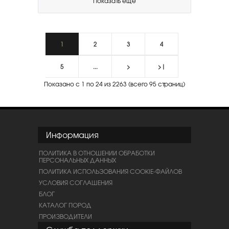
Показать еще
1
2
3
4
5
...
>
>|
Показано с 1 по 24 из 2263 (всего 95 страниц)
Информация
ПОЛИТИКА В ОТНОШЕНИИ ОБРАБОТКИ
ПЕРСОНАЛЬНЫХ ДАННЫХ
ПОЛИТИКА ИСПОЛЬЗОВАНИЯ COOKIE-ФАЙЛОВ
УСЛОВИЯ СОГЛАШЕНИЯ
БЛОГ
КАТАЛОГ ПОРОД
ПРОИЗВОДИТЕЛИ