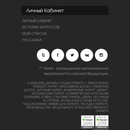
Личный Кабинет
ЛИЧНЫЙ КАБИНЕТ
ИСТОРИЯ ЗАПРОСОВ
МОЙ СПИСОК
РАССЫЛКА
*** Мета - запрещенная организация на
территории Российской Федерации.
© 2008-2026 ДИЗАЙН СТУДИЯ ПАРКЕТА | DESIGN STUDIO
PARQUET.
ПАРКЕТ, МАССИВНАЯ ДОСКА, ПАРКЕТНАЯ
ДОСКА, ШТУЧНЫЙ ПАРКЕТ, ИНЖЕНЕРНЫЙ ПАРКЕТ, ДЕКИНГ,
ИТАЛЬЯНСКИЙ ПАРКЕТ, КОММЕРЧЕСКИЕ НАПОЛЬНЫЕ
ПОКРЫТИЯ, КОВРЫ, СТЕНОВЫЕ ПАНЕЛИ, ДВЕРИ, ЛЕСТНИЦЫ
И СТУПЕНИ, БАЛКИ И КЕССОННЫЕ ПОТОЛКИ,
ПОДОКОННИКИ, ХИМИЯ ДЛЯ ПАРКЕТА, УКЛАДКА ПАРКЕТА,
ПРОИЗВОДСТВО МОДУЛЬНОГО И ХУДОЖЕСТВЕННОГО
ПАРКЕТА