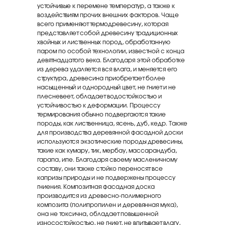
устойчивые к перемене температур, а также к
воздействиям прочих внешних факторов. Чаще
всего применяют термодревесину, которая
представляет собой древесину традиционных
хвойных и лиственных пород, обработанную
паром по особой технологии, известной с конца
девятнадцатого века. Благодаря этой обработке
из дерева удаляется вся влага, и меняется его
структура, древесина приобретает более
насыщенный и однородный цвет, не гниет и не
плесневеет, обладает водостойкостью и
устойчивостью к деформации. Процессу
термирования обычно подвергаются такие
породы, как лиственница, ясень, дуб, кедр. Также
для производства деревянной фасадной доски
используются экзотические породы древесины,
такие как кумару, тик, мербау, массарандуба,
гарапа, ипе. Благодаря своему масленичному
составу, они также стойко переносят все
капризы природы и не подвержены процессу
гниения. Композитная фасадная доска
производится из древесно-полимерного
композита (полипропилен и деревянная мука),
она не токсична, обладает повышенной
износостойкостью, не гниет, не впитывает влагу,