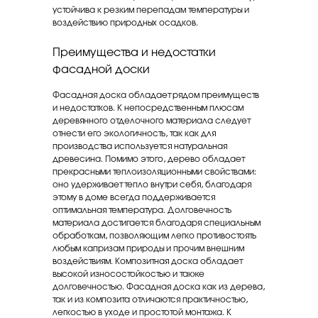
устойчива к резким перепадам температуры и
воздействию природных осадков.
Преимущества и недостатки
фасадной доски
Фасадная доска обладает рядом преимуществ
и недостатков. К непосредственным плюсам
деревянного отделочного материала следует
отнести его экологичность, так как для
производства используется натуральная
древесина. Помимо этого, дерево обладает
прекрасными теплоизоляционными свойствами:
оно удерживает тепло внутри себя, благодаря
этому в доме всегда поддерживается
оптимальная температура. Долговечность
материала достигается благодаря специальным
обработкам, позволяющим легко противостоять
любым капризам природы и прочим внешним
воздействиям. Композитная доска обладает
высокой износостойкостью и также
долговечностью. Фасадная доска как из дерева,
так и из композита отличаются практичностью,
легкостью в уходе и простотой монтажа. К