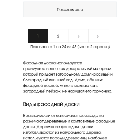
Показать еще
1
2
>
>|
Показано с 1 по 24 из 43 (всего 2 страниц)
Фасадная доска используется
преимущественно как декоративный материал,
который придает загородному дому красивый и
благородный внешний вид. Дома, обшитые
фасадной доской, мягко вписываются в
загородный пейзаж, не нарушая его гармонию.
Виды фасадной доски
В зависимости от материала производства
различают деревянные и композитные фасадные
доски. Деревянные фасадные доски
изготавливаются из натурального дерева:
используются породы древесины, наиболее