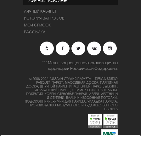
ЛИЧНЫЙ КАБИНЕТ
ИСТОРИЯ ЗАПРОСОВ
МОЙ СПИСОК
РАССЫЛКА
*** Мета - запрещенная организация на
территории Российской Федерации.
© 2008-2026 ДИЗАЙН СТУДИЯ ПАРКЕТА | DESIGN STUDIO
PARQUET.
ПАРКЕТ, МАССИВНАЯ ДОСКА, ПАРКЕТНАЯ
ДОСКА, ШТУЧНЫЙ ПАРКЕТ, ИНЖЕНЕРНЫЙ ПАРКЕТ, ДЕКИНГ,
ИТАЛЬЯНСКИЙ ПАРКЕТ, КОММЕРЧЕСКИЕ НАПОЛЬНЫЕ
ПОКРЫТИЯ, КОВРЫ, СТЕНОВЫЕ ПАНЕЛИ, ДВЕРИ, ЛЕСТНИЦЫ
И СТУПЕНИ, БАЛКИ И КЕССОННЫЕ ПОТОЛКИ,
ПОДОКОННИКИ, ХИМИЯ ДЛЯ ПАРКЕТА, УКЛАДКА ПАРКЕТА,
ПРОИЗВОДСТВО МОДУЛЬНОГО И ХУДОЖЕСТВЕННОГО
ПАРКЕТА