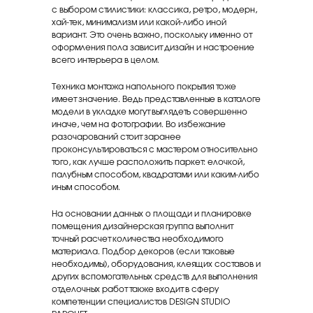
с выбором стилистики: классика, ретро, модерн,
хай-тек, минимализм или какой-либо иной
вариант. Это очень важно, поскольку именно от
оформления пола зависит дизайн и настроение
всего интерьера в целом.
Техника монтажа напольного покрытия тоже
имеет значение. Ведь представленные в каталоге
модели в укладке могут выглядеть совершенно
иначе, чем на фотографии. Во избежание
разочарований стоит заранее
проконсультироваться с мастером относительно
того, как лучше расположить паркет: елочкой,
палубным способом, квадратами или каким-либо
иным способом.
На основании данных о площади и планировке
помещения дизайнерская группа выполнит
точный расчет количества необходимого
материала. Подбор декоров (если таковые
необходимы), оборудования, клеящих составов и
других вспомогательных средств для выполнения
отделочных работ также входит в сферу
компетенции специалистов DESIGN STUDIO