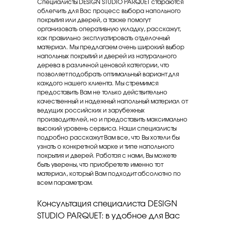
Специалисты DESIGN STUDIO PARQUET стараются
облегчить для Вас процесс выбора напольного
покрытия или дверей, а также помогут
организовать оперативную укладку, расскажут,
как правильно эксплуатировать отделочный
материал. Мы предлагаем очень широкий выбор
напольных покрытий и дверей из натурального
дерева в различной ценовой категории, что
позволяет подобрать оптимальный вариант для
каждого нашего клиента. Мы стремимся
предоставить Вам не только действительно
качественный и надежный напольный материал от
ведущих российских и зарубежных
производителей, но и предоставить максимально
высокий уровень сервиса. Наши специалисты
подробно расскажут Вам все, что Вы хотели бы
узнать о конкретной марке и типе напольного
покрытия и дверей. Работая с нами, Вы можете
быть уверены, что приобретете именно тот
материал, который Вам подходит абсолютно по
всем параметрам.
Консультация специалиста DESIGN
STUDIO PARQUET: в удобное для Вас