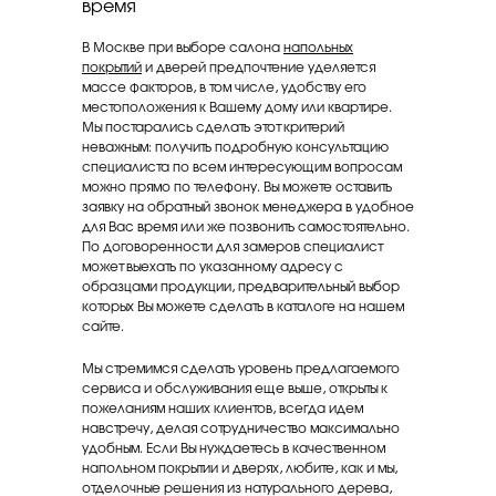
время
В Москве при выборе салона
напольных
покрытий
и дверей предпочтение уделяется
массе факторов, в том числе, удобству его
местоположения к Вашему дому или квартире.
Мы постарались сделать этот критерий
неважным: получить подробную консультацию
специалиста по всем интересующим вопросам
можно прямо по телефону. Вы можете оставить
заявку на обратный звонок менеджера в удобное
для Вас время или же позвонить самостоятельно.
По договоренности для замеров специалист
может выехать по указанному адресу с
образцами продукции, предварительный выбор
которых Вы можете сделать в каталоге на нашем
сайте.
Мы стремимся сделать уровень предлагаемого
сервиса и обслуживания еще выше, открыты к
пожеланиям наших клиентов, всегда идем
навстречу, делая сотрудничество максимально
удобным. Если Вы нуждаетесь в качественном
напольном покрытии и дверях, любите, как и мы,
отделочные решения из натурального дерева,