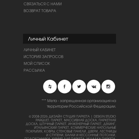
СВЯЗАТЬСЯ С НАМИ
ВОЗВРАТ ТОВАРА
Личный Кабинет
ЛИЧНЫЙ КАБИНЕТ
ИСТОРИЯ ЗАПРОСОВ
МОЙ СПИСОК
РАССЫЛКА
*** Мета - запрещенная организация на
территории Российской Федерации.
© 2008-2026 ДИЗАЙН СТУДИЯ ПАРКЕТА | DESIGN STUDIO
PARQUET.
ПАРКЕТ, МАССИВНАЯ ДОСКА, ПАРКЕТНАЯ
ДОСКА, ШТУЧНЫЙ ПАРКЕТ, ИНЖЕНЕРНЫЙ ПАРКЕТ, ДЕКИНГ,
ИТАЛЬЯНСКИЙ ПАРКЕТ, КОММЕРЧЕСКИЕ НАПОЛЬНЫЕ
ПОКРЫТИЯ, КОВРЫ, СТЕНОВЫЕ ПАНЕЛИ, ДВЕРИ, ЛЕСТНИЦЫ
И СТУПЕНИ, БАЛКИ И КЕССОННЫЕ ПОТОЛКИ,
ПОДОКОННИКИ, ХИМИЯ ДЛЯ ПАРКЕТА, УКЛАДКА ПАРКЕТА,