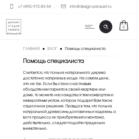
+7 (495) 972-83-54
info@design-parquet.ru
0
ГЛАВНАЯ
БЛОГ
Помощь специалиста
Помощь специалиста
Считается, что полы из натурального дерева
достаточно капризны в уходе. На самом деле,
это не так. Если Вы стали счастливым
обладателем паркета в своей квартире или
доме, то можете наслаждаться тем комфортом и
невероятным уютом, которое подарит Вам такое
отделочное решение. Правда в том, что полы из
натуральной древесины долговечны и надежны, а
вот к процессу их приобретения и монтажа,
действительно, следует подойти предельно
внимательно.