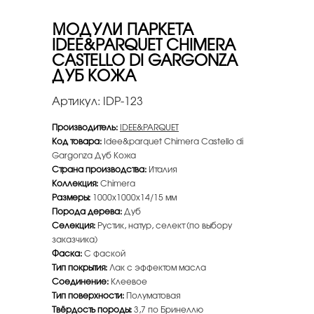
МОДУЛИ ПАРКЕТА
IDEE&PARQUET CHIMERA
CASTELLO DI GARGONZA
ДУБ КОЖА
Артикул:
IDP-123
Производитель:
IDEE&PARQUET
Код товара:
Idee&parquet Chimera Castello di
Gargonza Дуб Кожа
Страна производства:
Италия
Коллекция:
Chimera
Размеры:
1000х1000х14/15 мм
Порода дерева:
Дуб
Селекция:
Рустик, натур, селект (по выбору
заказчика)
Фаска:
С фаской
Тип покрытия:
Лак с эффектом масла
Соединение:
Клеевое
Тип поверхности:
Полуматовая
Твёрдость породы:
3,7 по Бринеллю