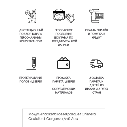
ДИСТАНЦИОННЫЙ
БЕЗОПАСНОЕ
ОПЛАТА ОНЛАЙН
ПОДБОР ТОВАРА
ПОСЕЩЕНИЕ
И ПОКУПКА В
ПЕРСОНАЛЬНЫМ
ШОУ РУМА ПО
КРЕДИТ
КОНСУЛЬТАНТОМ
ПРЕДВАРИТЕЛЬНОЙ
ЗАПИСИ
ПРОЕКТИРОВАНИЕ
ПРОДАЖА
ДОСТАВКА
ПОЛОВ И ДВЕРЕЙ
ПАРКЕТА, ДВЕРЕЙ
ПАРКЕТА И
И
ДВЕРЕЙ ИЗ
СОПУТСТВУЮЩИХ
ИТАЛИИ И ДРУГИХ
МАТЕРИАЛОВ
СТРАН
Модули паркета Idee&parquet Chimera
Castello di Gargonza Дуб Лес