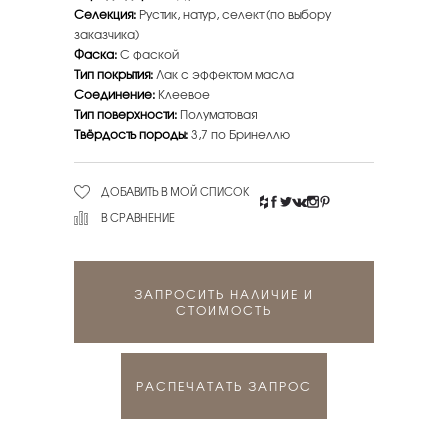
Селекция:
Рустик, натур, селект (по выбору
заказчика)
Фаска:
С фаской
Тип покрытия:
Лак с эффектом масла
Соединение:
Клеевое
Тип поверхности:
Полуматовая
Твёрдость породы:
3,7 по Бринеллю
ДОБАВИТЬ В МОЙ СПИСОК
В СРАВНЕНИЕ
ЗАПРОСИТЬ НАЛИЧИЕ И
СТОИМОСТЬ
РАСПЕЧАТАТЬ ЗАПРОС