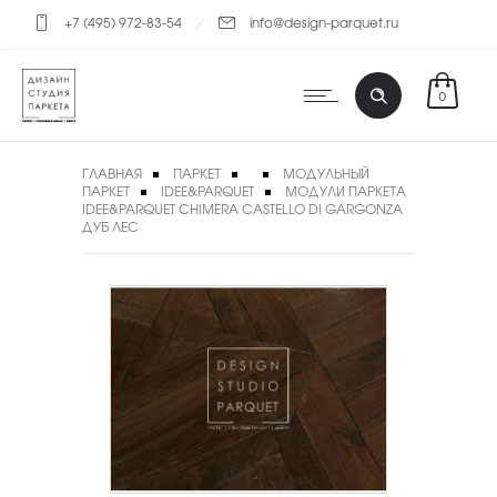
+7 (495) 972-83-54
info@design-parquet.ru
0
ГЛАВНАЯ
ПАРКЕТ
МОДУЛЬНЫЙ
ПАРКЕТ
IDEE&PARQUET
МОДУЛИ ПАРКЕТА
IDEE&PARQUET CHIMERA CASTELLO DI GARGONZA
ДУБ ЛЕС