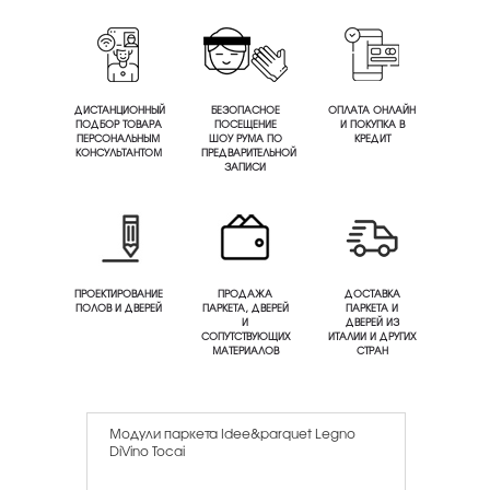
ДИСТАНЦИОННЫЙ
БЕЗОПАСНОЕ
ОПЛАТА ОНЛАЙН
ПОДБОР ТОВАРА
ПОСЕЩЕНИЕ
И ПОКУПКА В
ПЕРСОНАЛЬНЫМ
ШОУ РУМА ПО
КРЕДИТ
КОНСУЛЬТАНТОМ
ПРЕДВАРИТЕЛЬНОЙ
ЗАПИСИ
ПРОЕКТИРОВАНИЕ
ПРОДАЖА
ДОСТАВКА
ПОЛОВ И ДВЕРЕЙ
ПАРКЕТА, ДВЕРЕЙ
ПАРКЕТА И
И
ДВЕРЕЙ ИЗ
СОПУТСТВУЮЩИХ
ИТАЛИИ И ДРУГИХ
МАТЕРИАЛОВ
СТРАН
Модули паркета Idee&parquet Legno
DiVino Tocai