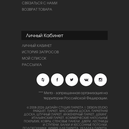
СВЯЗАТЬСЯ С НАМИ
ВОЗВРАТ ТОВАРА
Личный Кабинет
ЛИЧНЫЙ КАБИНЕТ
ИСТОРИЯ ЗАПРОСОВ
МОЙ СПИСОК
РАССЫЛКА
*** Мета - запрещенная организация на
территории Российской Федерации.
© 2008-2026 ДИЗАЙН СТУДИЯ ПАРКЕТА | DESIGN STUDIO
PARQUET.
ПАРКЕТ, МАССИВНАЯ ДОСКА, ПАРКЕТНАЯ
ДОСКА, ШТУЧНЫЙ ПАРКЕТ, ИНЖЕНЕРНЫЙ ПАРКЕТ, ДЕКИНГ,
ИТАЛЬЯНСКИЙ ПАРКЕТ, КОММЕРЧЕСКИЕ НАПОЛЬНЫЕ
ПОКРЫТИЯ, КОВРЫ, СТЕНОВЫЕ ПАНЕЛИ, ДВЕРИ, ЛЕСТНИЦЫ
И СТУПЕНИ, БАЛКИ И КЕССОННЫЕ ПОТОЛКИ,
ПОДОКОННИКИ, ХИМИЯ ДЛЯ ПАРКЕТА, УКЛАДКА ПАРКЕТА,