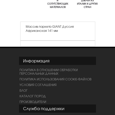
И
ДВЕРЕЙ ИЗ
СОПУТСТВУЮЩИХ
ИТАЛИИ И ДРУГИХ
МАТЕРИАЛОВ
СТРАН
Массив паркета GIANT Дуссия
Африканская 141 мм
Информация
ПОЛИТИКА В ОТНОШЕНИИ ОБРАБОТКИ
ПЕРСОНАЛЬНЫХ ДАННЫХ
ПОЛИТИКА ИСПОЛЬЗОВАНИЯ COOKIE-ФАЙЛОВ
УСЛОВИЯ СОГЛАШЕНИЯ
БЛОГ
КАТАЛОГ ПОРОД
ПРОИЗВОДИТЕЛИ
Служба поддержки