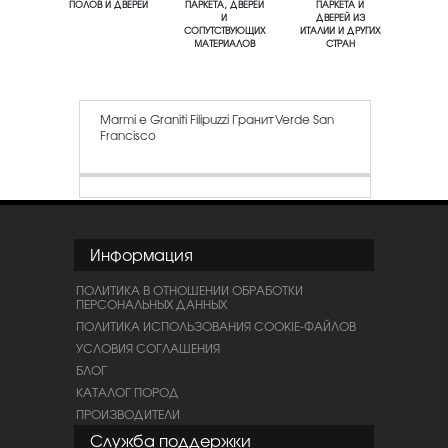
ПОЛОВ И ДВЕРЕЙ
ПАРКЕТА, ДВЕРЕЙ
ПАРКЕТА И
И
ДВЕРЕЙ ИЗ
СОПУТСТВУЮЩИХ
ИТАЛИИ И ДРУГИХ
МАТЕРИАЛОВ
СТРАН
Marmi e Graniti Filipuzzi Гранит Verde San
Francisco
Информация
ПОЛИТИКА В ОТНОШЕНИИ ОБРАБОТКИ
ПЕРСОНАЛЬНЫХ ДАННЫХ
ПОЛИТИКА ИСПОЛЬЗОВАНИЯ COOKIE-ФАЙЛОВ
УСЛОВИЯ СОГЛАШЕНИЯ
БЛОГ
КАТАЛОГ ПОРОД
ПРОИЗВОДИТЕЛИ
Служба поддержки