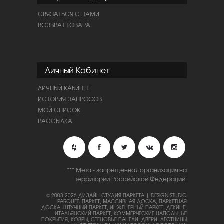
СВЯЗАТЬСЯ С НАМИ
ВОЗВРАТ ТОВАРА
Личный Кабинет
ЛИЧНЫЙ КАБИНЕТ
ИСТОРИЯ ЗАПРОСОВ
МОЙ СПИСОК
РАССЫЛКА
*** Мета - запрещенная организация на
территории Российской Федерации.
© 2008-2026 ДИЗАЙН СТУДИЯ ПАРКЕТА | DESIGN STUDIO
PARQUET.
ПАРКЕТ, МАССИВНАЯ ДОСКА, ПАРКЕТНАЯ
ДОСКА, ШТУЧНЫЙ ПАРКЕТ, ИНЖЕНЕРНЫЙ ПАРКЕТ, ДЕКИНГ,
ИТАЛЬЯНСКИЙ ПАРКЕТ, КОММЕРЧЕСКИЕ НАПОЛЬНЫЕ
ПОКРЫТИЯ, КОВРЫ, СТЕНОВЫЕ ПАНЕЛИ, ДВЕРИ, ЛЕСТНИЦЫ