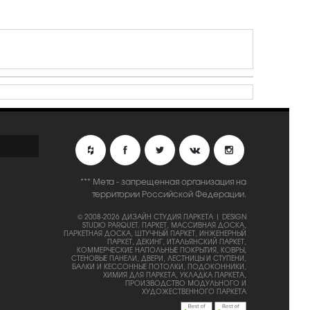
*** Мета - запрещенная организация на
территории Российской Федерации.
© 2008-2026 ДИЗАЙН СТУДИЯ ПАРКЕТА | DESIGN
STUDIO PARQUET.
ПАРКЕТ, МАССИВНАЯ ДОСКА,
ПАРКЕТНАЯ ДОСКА, ШТУЧНЫЙ ПАРКЕТ, ИНЖЕНЕРНЫЙ
ПАРКЕТ, ДЕКИНГ, ИТАЛЬЯНСКИЙ ПАРКЕТ,
КОММЕРЧЕСКИЕ НАПОЛЬНЫЕ ПОКРЫТИЯ, КОВРЫ,
СТЕНОВЫЕ ПАНЕЛИ, ДВЕРИ, ЛЕСТНИЦЫ И СТУПЕНИ,
БАЛКИ И КЕССОННЫЕ ПОТОЛКИ, ПОДОКОННИКИ,
ХИМИЯ ДЛЯ ПАРКЕТА, УКЛАДКА ПАРКЕТА,
ПРОИЗВОДСТВО МОДУЛЬНОГО И
ХУДОЖЕСТВЕННОГО ПАРКЕТА