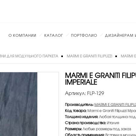
О КОМПАНИИ
КАТАЛОГ
ПОРТФОЛИО
ДИЗАЙНЕРАМ 
НИ ДЛЯ МОДУЛЬНОГО ПАРКЕТА
MARMI E GRANITI FILIPUZZI
MARMI E
MARMI E GRANITI FIL
IMPERIALE
Артикул:
FLP-129
Производитель:
MARMI E GRANITI FILIPU
Код товара:
Marmi e Graniti Filipuzzi Мр
Толщина изделия:
Любая толщина под
Страна производства:
Италия
Размеры:
Любые размеры под заказ
Область применения:
Вставки в модуль