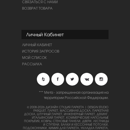
СВЯЗАТЬСЯ С НАМИ
ВОЗВРАТ ТОВАРА
Личный Кабинет
ЛИЧНЫЙ КАБИНЕТ
ИСТОРИЯ ЗАПРОСОВ
МОЙ СПИСОК
РАССЫЛКА
*** Мета - запрещенная организация на
территории Российской Федерации.
© 2008-2026 ДИЗАЙН СТУДИЯ ПАРКЕТА | DESIGN STUDIO
PARQUET.
ПАРКЕТ, МАССИВНАЯ ДОСКА, ПАРКЕТНАЯ
ДОСКА, ШТУЧНЫЙ ПАРКЕТ, ИНЖЕНЕРНЫЙ ПАРКЕТ, ДЕКИНГ,
ИТАЛЬЯНСКИЙ ПАРКЕТ, КОММЕРЧЕСКИЕ НАПОЛЬНЫЕ
ПОКРЫТИЯ, КОВРЫ, СТЕНОВЫЕ ПАНЕЛИ, ДВЕРИ, ЛЕСТНИЦЫ
И СТУПЕНИ, БАЛКИ И КЕССОННЫЕ ПОТОЛКИ,
ПОДОКОННИКИ, ХИМИЯ ДЛЯ ПАРКЕТА, УКЛАДКА ПАРКЕТА,