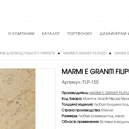
О КОМПАНИИ
КАТАЛОГ
ПОРТФОЛИО
ДИЗАЙНЕРАМ 
НИ ДЛЯ МОДУЛЬНОГО ПАРКЕТА
MARMI E GRANITI FILIPUZZI
MARMI E
MARMI E GRANITI FILI
Артикул:
FLP-155
Производитель:
MARMI E GRANITI FILIPU
Код товара:
Marmi e Graniti Filipuzzi Мра
Толщина изделия:
Любая толщина под
Страна производства:
Италия
Размеры:
Любые размеры под заказ
Область применения:
Вставки в модуль