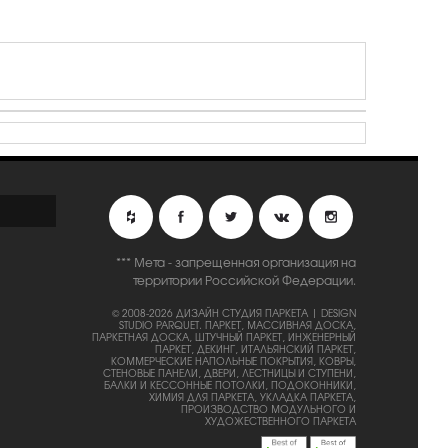
*** Мета - запрещенная организация на
территории Российской Федерации.
© 2008-2026 ДИЗАЙН СТУДИЯ ПАРКЕТА | DESIGN
STUDIO PARQUET.
ПАРКЕТ, МАССИВНАЯ ДОСКА,
ПАРКЕТНАЯ ДОСКА, ШТУЧНЫЙ ПАРКЕТ, ИНЖЕНЕРНЫЙ
ПАРКЕТ, ДЕКИНГ, ИТАЛЬЯНСКИЙ ПАРКЕТ,
КОММЕРЧЕСКИЕ НАПОЛЬНЫЕ ПОКРЫТИЯ, КОВРЫ,
СТЕНОВЫЕ ПАНЕЛИ, ДВЕРИ, ЛЕСТНИЦЫ И СТУПЕНИ,
БАЛКИ И КЕССОННЫЕ ПОТОЛКИ, ПОДОКОННИКИ,
ХИМИЯ ДЛЯ ПАРКЕТА, УКЛАДКА ПАРКЕТА,
ПРОИЗВОДСТВО МОДУЛЬНОГО И
ХУДОЖЕСТВЕННОГО ПАРКЕТА