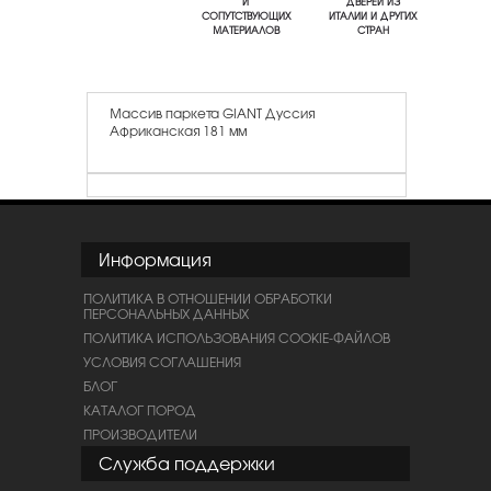
И
ДВЕРЕЙ ИЗ
СОПУТСТВУЮЩИХ
ИТАЛИИ И ДРУГИХ
МАТЕРИАЛОВ
СТРАН
Массив паркета GIANT Дуссия
Африканская 181 мм
Информация
ПОЛИТИКА В ОТНОШЕНИИ ОБРАБОТКИ
ПЕРСОНАЛЬНЫХ ДАННЫХ
ПОЛИТИКА ИСПОЛЬЗОВАНИЯ COOKIE-ФАЙЛОВ
УСЛОВИЯ СОГЛАШЕНИЯ
БЛОГ
КАТАЛОГ ПОРОД
ПРОИЗВОДИТЕЛИ
Служба поддержки