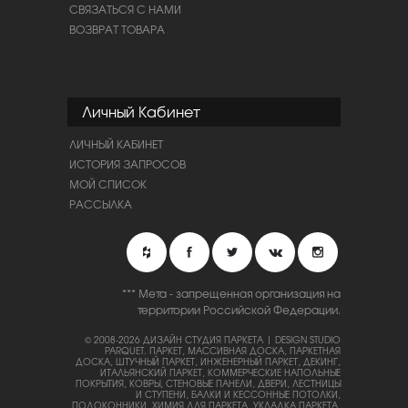
СВЯЗАТЬСЯ С НАМИ
ВОЗВРАТ ТОВАРА
Личный Кабинет
ЛИЧНЫЙ КАБИНЕТ
ИСТОРИЯ ЗАПРОСОВ
МОЙ СПИСОК
РАССЫЛКА
*** Мета - запрещенная организация на
территории Российской Федерации.
© 2008-2026 ДИЗАЙН СТУДИЯ ПАРКЕТА | DESIGN STUDIO
PARQUET.
ПАРКЕТ, МАССИВНАЯ ДОСКА, ПАРКЕТНАЯ
ДОСКА, ШТУЧНЫЙ ПАРКЕТ, ИНЖЕНЕРНЫЙ ПАРКЕТ, ДЕКИНГ,
ИТАЛЬЯНСКИЙ ПАРКЕТ, КОММЕРЧЕСКИЕ НАПОЛЬНЫЕ
ПОКРЫТИЯ, КОВРЫ, СТЕНОВЫЕ ПАНЕЛИ, ДВЕРИ, ЛЕСТНИЦЫ
И СТУПЕНИ, БАЛКИ И КЕССОННЫЕ ПОТОЛКИ,
ПОДОКОННИКИ, ХИМИЯ ДЛЯ ПАРКЕТА, УКЛАДКА ПАРКЕТА,