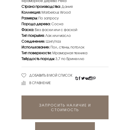
Мраморное дерево Река
Страна производства:
Дания
Коллекция:
Marbelous Wood
Размеры:
По запросу
Порода дерева:
Сосна
Фаска:
Без фаски или с фаской
Тип покрытия:
Лак или масло
Соединение:
Шип/паз
Использование:
Пол, стены, потолок
Тип поверхности:
Мраморная техника
Твёрдость породы:
3,7 по Бринеллю
ДОБАВИТЬ В МОЙ СПИСОК
В СРАВНЕНИЕ
ЗАПРОСИТЬ НАЛИЧИЕ И
СТОИМОСТЬ