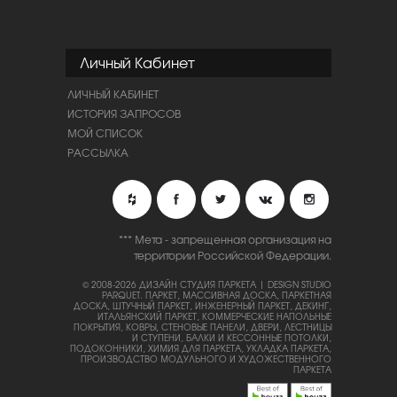
Личный Кабинет
ЛИЧНЫЙ КАБИНЕТ
ИСТОРИЯ ЗАПРОСОВ
МОЙ СПИСОК
РАССЫЛКА
*** Мета - запрещенная организация на
территории Российской Федерации.
© 2008-2026 ДИЗАЙН СТУДИЯ ПАРКЕТА | DESIGN STUDIO
PARQUET.
ПАРКЕТ, МАССИВНАЯ ДОСКА, ПАРКЕТНАЯ
ДОСКА, ШТУЧНЫЙ ПАРКЕТ, ИНЖЕНЕРНЫЙ ПАРКЕТ, ДЕКИНГ,
ИТАЛЬЯНСКИЙ ПАРКЕТ, КОММЕРЧЕСКИЕ НАПОЛЬНЫЕ
ПОКРЫТИЯ, КОВРЫ, СТЕНОВЫЕ ПАНЕЛИ, ДВЕРИ, ЛЕСТНИЦЫ
И СТУПЕНИ, БАЛКИ И КЕССОННЫЕ ПОТОЛКИ,
ПОДОКОННИКИ, ХИМИЯ ДЛЯ ПАРКЕТА, УКЛАДКА ПАРКЕТА,
ПРОИЗВОДСТВО МОДУЛЬНОГО И ХУДОЖЕСТВЕННОГО
ПАРКЕТА