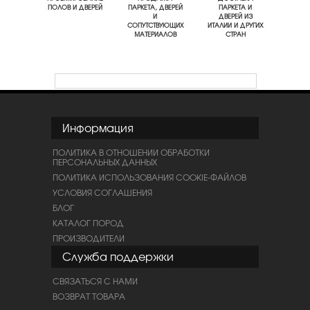
ПОЛОВ И ДВЕРЕЙ
ПАРКЕТА, ДВЕРЕЙ
ПАРКЕТА И
И
ДВЕРЕЙ ИЗ
СОПУТСТВУЮЩИХ
ИТАЛИИ И ДРУГИХ
МАТЕРИАЛОВ
СТРАН
Информация
ПОЛИТИКА В ОТНОШЕНИИ ОБРАБОТКИ
ПЕРСОНАЛЬНЫХ ДАННЫХ
ПОЛИТИКА ИСПОЛЬЗОВАНИЯ COOKIE-ФАЙЛОВ
УСЛОВИЯ СОГЛАШЕНИЯ
БЛОГ
КАТАЛОГ ПОРОД
ПРОИЗВОДИТЕЛИ
Служба поддержки
СВЯЗАТЬСЯ С НАМИ
ВОЗВРАТ ТОВАРА