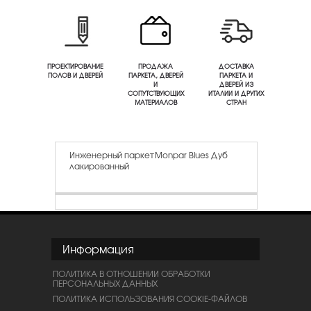
ПРОЕКТИРОВАНИЕ
ПРОДАЖА
ДОСТАВКА
ПОЛОВ И ДВЕРЕЙ
ПАРКЕТА, ДВЕРЕЙ
ПАРКЕТА И
И
ДВЕРЕЙ ИЗ
СОПУТСТВУЮЩИХ
ИТАЛИИ И ДРУГИХ
МАТЕРИАЛОВ
СТРАН
Инженерный паркет Monpar Blues Дуб
лакированный
Информация
ПОЛИТИКА В ОТНОШЕНИИ ОБРАБОТКИ
ПЕРСОНАЛЬНЫХ ДАННЫХ
ПОЛИТИКА ИСПОЛЬЗОВАНИЯ COOKIE-ФАЙЛОВ