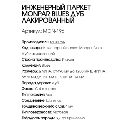
ИНЖЕНЕРНЫЙ ПАРКЕТ
MONPAR BLUES ДУБ
ЛАКИРОВАННЫЙ
Артикул:
MON-196
Производитель:
MONPAR
Код товара:
Инженерный паркет Monpar Blues
Дуб лакированный
Страна производства:
Италия
Коллекция:
Blues
Размеры:
ДЛИНА: от 490 мм до 1200 мм ШИРИНА:
от 70 мм до 120 мм ТОЛЩИНА: 14 мм
Порода дерева:
Дуб
Фаска:
С 4-х сторон
Тип покрытия:
Лак
Соединение:
Шип/паз
Толщина верхнего слоя:
4 мм
Тип поверхности:
Матовая
Твёрдость породы:
3,7 по Бринеллю