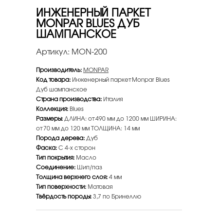
ИНЖЕНЕРНЫЙ ПАРКЕТ
MONPAR BLUES ДУБ
ШАМПАНСКОЕ
Артикул:
MON-200
Производитель:
MONPAR
Код товара:
Инженерный паркет Monpar Blues
Дуб шампанское
Страна производства:
Италия
Коллекция:
Blues
Размеры:
ДЛИНА: от 490 мм до 1200 мм ШИРИНА:
от 70 мм до 120 мм ТОЛЩИНА: 14 мм
Порода дерева:
Дуб
Фаска:
С 4-х сторон
Тип покрытия:
Масло
Соединение:
Шип/паз
Толщина верхнего слоя:
4 мм
Тип поверхности:
Матовая
Твёрдость породы:
3,7 по Бринеллю