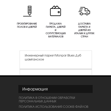
ПРОЕКТИРОВАНИЕ
ПРОДАЖА
ДОСТАВКА
ПОЛОВ И ДВЕРЕЙ
ПАРКЕТА, ДВЕРЕЙ
ПАРКЕТА И
И
ДВЕРЕЙ ИЗ
СОПУТСТВУЮЩИХ
ИТАЛИИ И ДРУГИХ
МАТЕРИАЛОВ
СТРАН
Инженерный паркет Monpar Blues Дуб
шампанское
Информация
ПОЛИТИКА В ОТНОШЕНИИ ОБРАБОТКИ
ПЕРСОНАЛЬНЫХ ДАННЫХ
ПОЛИТИКА ИСПОЛЬЗОВАНИЯ COOKIE-ФАЙЛОВ