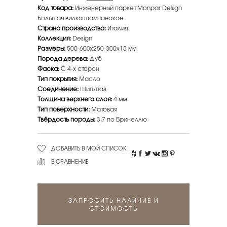
Код товара:
Инженерный паркет Monpar Design
Большая вилка шампанское
Страна производства:
Италия
Коллекция:
Design
Размеры:
500-600х250-300х15 мм
Порода дерева:
Дуб
Фаска:
С 4-х сторон
Тип покрытия:
Масло
Соединение:
Шип/паз
Толщина верхнего слоя:
4 мм
Тип поверхности:
Матовая
Твёрдость породы:
3,7 по Бринеллю
ДОБАВИТЬ В МОЙ СПИСОК
В СРАВНЕНИЕ
ЗАПРОСИТЬ НАЛИЧИЕ И
СТОИМОСТЬ