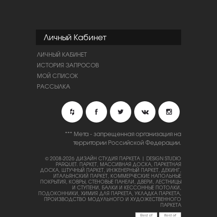
Личный Кабинет
ЛИЧНЫЙ КАБИНЕТ
ИСТОРИЯ ЗАПРОСОВ
МОЙ СПИСОК
РАССЫЛКА
*** Мета - запрещенная организация на
территории Российской Федерации.
© 2008-2026 ДИЗАЙН СТУДИЯ ПАРКЕТА | DESIGN STUDIO
PARQUET.
ПАРКЕТ, МАССИВНАЯ ДОСКА, ПАРКЕТНАЯ
ДОСКА, ШТУЧНЫЙ ПАРКЕТ, ИНЖЕНЕРНЫЙ ПАРКЕТ, ДЕКИНГ,
ИТАЛЬЯНСКИЙ ПАРКЕТ, КОММЕРЧЕСКИЕ НАПОЛЬНЫЕ
ПОКРЫТИЯ, КОВРЫ, СТЕНОВЫЕ ПАНЕЛИ, ДВЕРИ, ЛЕСТНИЦЫ
И СТУПЕНИ, БАЛКИ И КЕССОННЫЕ ПОТОЛКИ,
ПОДОКОННИКИ, ХИМИЯ ДЛЯ ПАРКЕТА, УКЛАДКА ПАРКЕТА,
ПРОИЗВОДСТВО МОДУЛЬНОГО И ХУДОЖЕСТВЕННОГО
ПАРКЕТА