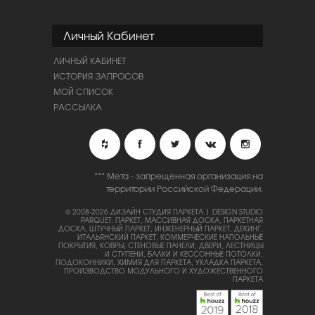
Личный Кабинет
ЛИЧНЫЙ КАБИНЕТ
ИСТОРИЯ ЗАПРОСОВ
МОЙ СПИСОК
РАССЫЛКА
*** Мета - запрещенная организация на
территории Российской Федерации.
© 2008-2026 ДИЗАЙН СТУДИЯ ПАРКЕТА | DESIGN STUDIO
PARQUET.
ПАРКЕТ, МАССИВНАЯ ДОСКА, ПАРКЕТНАЯ
ДОСКА, ШТУЧНЫЙ ПАРКЕТ, ИНЖЕНЕРНЫЙ ПАРКЕТ, ДЕКИНГ,
ИТАЛЬЯНСКИЙ ПАРКЕТ, КОММЕРЧЕСКИЕ НАПОЛЬНЫЕ
ПОКРЫТИЯ, КОВРЫ, СТЕНОВЫЕ ПАНЕЛИ, ДВЕРИ, ЛЕСТНИЦЫ
И СТУПЕНИ, БАЛКИ И КЕССОННЫЕ ПОТОЛКИ,
ПОДОКОННИКИ, ХИМИЯ ДЛЯ ПАРКЕТА, УКЛАДКА ПАРКЕТА,
ПРОИЗВОДСТВО МОДУЛЬНОГО И ХУДОЖЕСТВЕННОГО
ПАРКЕТА