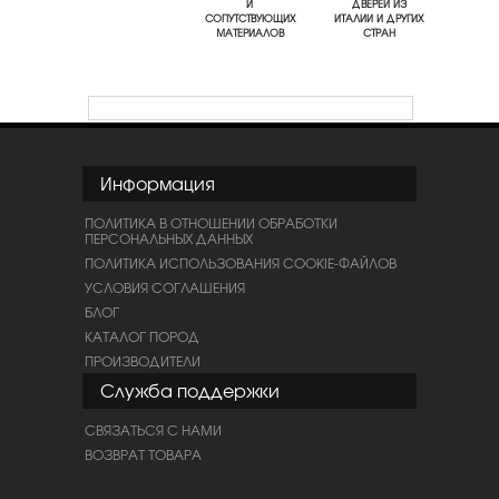
И
ДВЕРЕЙ ИЗ
СОПУТСТВУЮЩИХ
ИТАЛИИ И ДРУГИХ
МАТЕРИАЛОВ
СТРАН
Информация
ПОЛИТИКА В ОТНОШЕНИИ ОБРАБОТКИ
ПЕРСОНАЛЬНЫХ ДАННЫХ
ПОЛИТИКА ИСПОЛЬЗОВАНИЯ COOKIE-ФАЙЛОВ
УСЛОВИЯ СОГЛАШЕНИЯ
БЛОГ
КАТАЛОГ ПОРОД
ПРОИЗВОДИТЕЛИ
Служба поддержки
СВЯЗАТЬСЯ С НАМИ
ВОЗВРАТ ТОВАРА