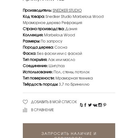
Производитель:
SNEDKER STUDIO
Код товара:
Snedker Studio Marbelous Wood
Мраморное дерево Рефракция
Страна производства:
Дания
Коллекция:
Marbelous Wood
Размеры:
По запросу
Порода дерева:
Сосна
Фаска:
Без фаски или с фаской
Тип покрытия:
Лак или масло
Соединение:
Шип/паз
Использование:
Пол, стены, потолок
Тип поверхности:
Мраморная техника
Твёрдость породы:
3,7 по Бринеллю
ДОБАВИТЬ В МОЙ СПИСОК
В СРАВНЕНИЕ
ЗАПРОСИТЬ НАЛИЧИЕ И