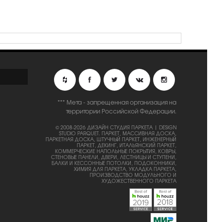
*** Мета - запрещенная организация на
территории Российской Федерации.
© 2008-2026 ДИЗАЙН СТУДИЯ ПАРКЕТА | DESIGN
STUDIO PARQUET.
ПАРКЕТ, МАССИВНАЯ ДОСКА,
ПАРКЕТНАЯ ДОСКА, ШТУЧНЫЙ ПАРКЕТ, ИНЖЕНЕРНЫЙ
ПАРКЕТ, ДЕКИНГ, ИТАЛЬЯНСКИЙ ПАРКЕТ,
КОММЕРЧЕСКИЕ НАПОЛЬНЫЕ ПОКРЫТИЯ, КОВРЫ,
СТЕНОВЫЕ ПАНЕЛИ, ДВЕРИ, ЛЕСТНИЦЫ И СТУПЕНИ,
БАЛКИ И КЕССОННЫЕ ПОТОЛКИ, ПОДОКОННИКИ,
ХИМИЯ ДЛЯ ПАРКЕТА, УКЛАДКА ПАРКЕТА,
ПРОИЗВОДСТВО МОДУЛЬНОГО И
ХУДОЖЕСТВЕННОГО ПАРКЕТА