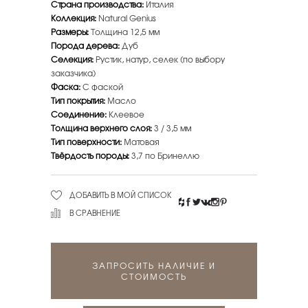
Страна производства:
Италия
Коллекция:
Natural Genius
Размеры:
Толщина 12,5 мм
Порода дерева:
Дуб
Селекция:
Рустик, натур, селек (по выбору
заказчика)
Фаска:
С фаской
Тип покрытия:
Масло
Соединение:
Клеевое
Толщина верхнего слоя:
3 / 3,5 мм
Тип поверхности:
Матовая
Твёрдость породы:
3,7 по Бринеллю
ДОБАВИТЬ В МОЙ СПИСОК
В СРАВНЕНИЕ
ЗАПРОСИТЬ НАЛИЧИЕ И
СТОИМОСТЬ