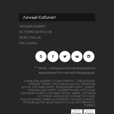
Личный Кабинет
ЛИЧНЫЙ КАБИНЕТ
ИСТОРИЯ ЗАПРОСОВ
МОЙ СПИСОК
РАССЫЛКА
*** Мета - запрещенная организация на
территории Российской Федерации.
© 2008-2026 ДИЗАЙН СТУДИЯ ПАРКЕТА | DESIGN STUDIO
PARQUET.
ПАРКЕТ, МАССИВНАЯ ДОСКА, ПАРКЕТНАЯ
ДОСКА, ШТУЧНЫЙ ПАРКЕТ, ИНЖЕНЕРНЫЙ ПАРКЕТ, ДЕКИНГ,
ИТАЛЬЯНСКИЙ ПАРКЕТ, КОММЕРЧЕСКИЕ НАПОЛЬНЫЕ
ПОКРЫТИЯ, КОВРЫ, СТЕНОВЫЕ ПАНЕЛИ, ДВЕРИ, ЛЕСТНИЦЫ
И СТУПЕНИ, БАЛКИ И КЕССОННЫЕ ПОТОЛКИ,
ПОДОКОННИКИ, ХИМИЯ ДЛЯ ПАРКЕТА, УКЛАДКА ПАРКЕТА,
ПРОИЗВОДСТВО МОДУЛЬНОГО И ХУДОЖЕСТВЕННОГО
ПАРКЕТА