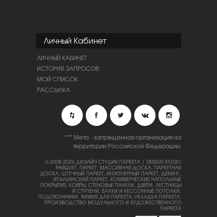
Личный Кабинет
ЛИЧНЫЙ КАБИНЕТ
ИСТОРИЯ ЗАПРОСОВ
МОЙ СПИСОК
РАССЫЛКА
*** Мета - запрещенная организация на
территории Российской Федерации.
© 2008-2026 ДИЗАЙН СТУДИЯ ПАРКЕТА | DESIGN STUDIO
PARQUET.
ПАРКЕТ, МАССИВНАЯ ДОСКА, ПАРКЕТНАЯ
ДОСКА, ШТУЧНЫЙ ПАРКЕТ, ИНЖЕНЕРНЫЙ ПАРКЕТ, ДЕКИНГ,
ИТАЛЬЯНСКИЙ ПАРКЕТ, КОММЕРЧЕСКИЕ НАПОЛЬНЫЕ
ПОКРЫТИЯ, КОВРЫ, СТЕНОВЫЕ ПАНЕЛИ, ДВЕРИ, ЛЕСТНИЦЫ
И СТУПЕНИ, БАЛКИ И КЕССОННЫЕ ПОТОЛКИ,
ПОДОКОННИКИ, ХИМИЯ ДЛЯ ПАРКЕТА, УКЛАДКА ПАРКЕТА,
ПРОИЗВОДСТВО МОДУЛЬНОГО И ХУДОЖЕСТВЕННОГО
ПАРКЕТА