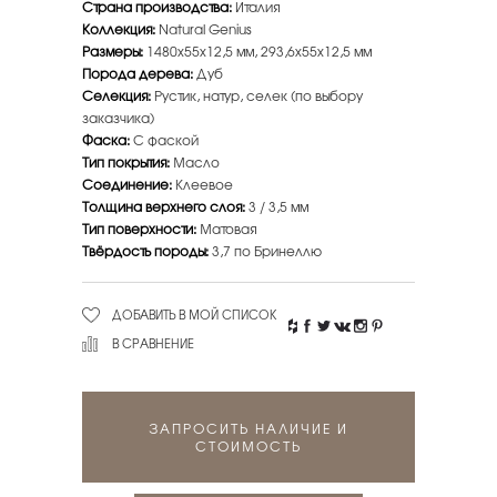
Страна производства:
Италия
Коллекция:
Natural Genius
Размеры:
1480х55х12,5 мм, 293,6х55х12,5 мм
Порода дерева:
Дуб
Селекция:
Рустик, натур, селек (по выбору
заказчика)
Фаска:
С фаской
Тип покрытия:
Масло
Соединение:
Клеевое
Толщина верхнего слоя:
3 / 3,5 мм
Тип поверхности:
Матовая
Твёрдость породы:
3,7 по Бринеллю
ДОБАВИТЬ В МОЙ СПИСОК
В СРАВНЕНИЕ
ЗАПРОСИТЬ НАЛИЧИЕ И
СТОИМОСТЬ