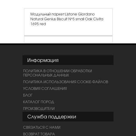
Модульный паркет Listone Giordano
Natural Genius Biscuit N°5 small Oak Civita
1695 red
Информация
ПОЛИТИКА В ОТНОШЕНИИ ОБРАБОТКИ
ПЕРСОНАЛЬНЫХ ДАННЫХ
ПОЛИТИКА ИСПОЛЬЗОВАНИЯ COOKIE-ФАЙЛОВ
УСЛОВИЯ СОГЛАШЕНИЯ
БЛОГ
КАТАЛОГ ПОРОД
ПРОИЗВОДИТЕЛИ
Служба поддержки
СВЯЗАТЬСЯ С НАМИ
ВОЗВРАТ ТОВАРА