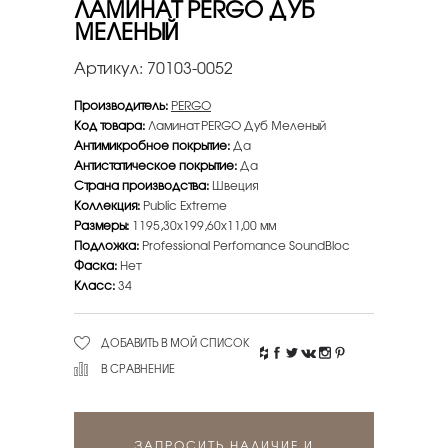
ЛАМИНАТ PERGO ДУБ
МЕЛЕНЫЙ
Артикул:
70103-0052
Производитель:
PERGO
Код товара:
Ламинат PERGO Дуб Меленый
Антимикробное покрытие:
Да
Антистатическое покрытие:
Да
Страна производства:
Швеция
Коллекция:
Public Extreme
Размеры:
1195,30х199,60х11,00 мм
Подложка:
Professional Perfomance SoundBloc
Фаска:
Нет
Класс:
34
ДОБАВИТЬ В МОЙ СПИСОК
В СРАВНЕНИЕ
ЗАПРОСИТЬ НАЛИЧИЕ И