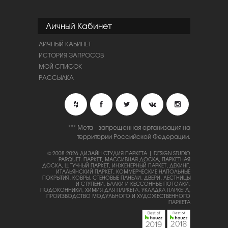
Личный Кабинет
ЛИЧНЫЙ КАБИНЕТ
ИСТОРИЯ ЗАПРОСОВ
МОЙ СПИСОК
РАССЫЛКА
*** Мета - запрещенная организация на
территории Российской Федерации.
© 2008-2026 ДИЗАЙН СТУДИЯ ПАРКЕТА | DESIGN STUDIO
PARQUET.
ПАРКЕТ, МАССИВНАЯ ДОСКА, ПАРКЕТНАЯ
ДОСКА, ШТУЧНЫЙ ПАРКЕТ, ИНЖЕНЕРНЫЙ ПАРКЕТ, ДЕКИНГ,
ИТАЛЬЯНСКИЙ ПАРКЕТ, КОММЕРЧЕСКИЕ НАПОЛЬНЫЕ
ПОКРЫТИЯ, КОВРЫ, СТЕНОВЫЕ ПАНЕЛИ, ДВЕРИ, ЛЕСТНИЦЫ
И СТУПЕНИ, БАЛКИ И КЕССОННЫЕ ПОТОЛКИ,
ПОДОКОННИКИ, ХИМИЯ ДЛЯ ПАРКЕТА, УКЛАДКА ПАРКЕТА,
ПРОИЗВОДСТВО МОДУЛЬНОГО И ХУДОЖЕСТВЕННОГО
ПАРКЕТА