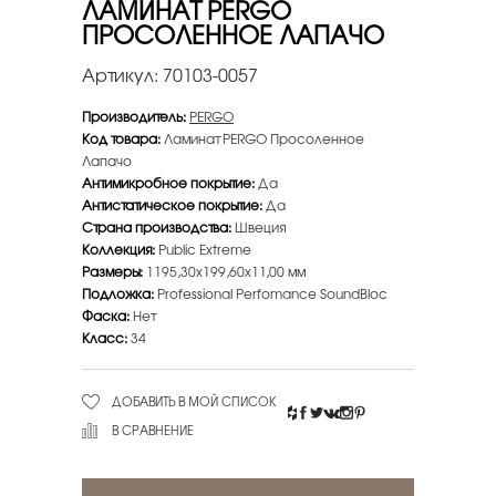
ЛАМИНАТ PERGO
ПРОСОЛЕННОЕ ЛАПАЧО
Артикул:
70103-0057
Производитель:
PERGO
Код товара:
Ламинат PERGO Просоленное
Лапачо
Антимикробное покрытие:
Да
Антистатическое покрытие:
Да
Страна производства:
Швеция
Коллекция:
Public Extreme
Размеры:
1195,30х199,60х11,00 мм
Подложка:
Professional Perfomance SoundBloc
Фаска:
Нет
Класс:
34
ДОБАВИТЬ В МОЙ СПИСОК
В СРАВНЕНИЕ