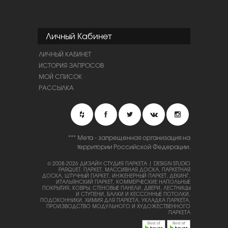
Личный Кабинет
ЛИЧНЫЙ КАБИНЕТ
ИСТОРИЯ ЗАПРОСОВ
МОЙ СПИСОК
РАССЫЛКА
*** Мета - запрещенная организация на
территории Российской Федерации.
© 2008-2026 ДИЗАЙН СТУДИЯ ПАРКЕТА | DESIGN STUDIO
PARQUET.
ПАРКЕТ, МАССИВНАЯ ДОСКА, ПАРКЕТНАЯ
ДОСКА, ШТУЧНЫЙ ПАРКЕТ, ИНЖЕНЕРНЫЙ ПАРКЕТ, ДЕКИНГ,
ИТАЛЬЯНСКИЙ ПАРКЕТ, КОММЕРЧЕСКИЕ НАПОЛЬНЫЕ
ПОКРЫТИЯ, КОВРЫ, СТЕНОВЫЕ ПАНЕЛИ, ДВЕРИ, ЛЕСТНИЦЫ
И СТУПЕНИ, БАЛКИ И КЕССОННЫЕ ПОТОЛКИ,
ПОДОКОННИКИ, ХИМИЯ ДЛЯ ПАРКЕТА, УКЛАДКА ПАРКЕТА,
ПРОИЗВОДСТВО МОДУЛЬНОГО И ХУДОЖЕСТВЕННОГО
ПАРКЕТА