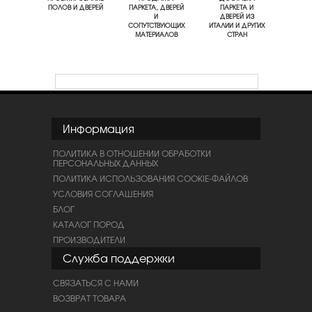
ПОЛОВ И ДВЕРЕЙ
ПАРКЕТА, ДВЕРЕЙ
ПАРКЕТА И
И
ДВЕРЕЙ ИЗ
СОПУТСТВУЮЩИХ
ИТАЛИИ И ДРУГИХ
МАТЕРИАЛОВ
СТРАН
Информация
ПОЛИТИКА В ОТНОШЕНИИ ОБРАБОТКИ
ПЕРСОНАЛЬНЫХ ДАННЫХ
ПОЛИТИКА ИСПОЛЬЗОВАНИЯ COOKIE-ФАЙЛОВ
УСЛОВИЯ СОГЛАШЕНИЯ
БЛОГ
КАТАЛОГ ПОРОД
ПРОИЗВОДИТЕЛИ
Служба поддержки
СВЯЗАТЬСЯ С НАМИ
ВОЗВРАТ ТОВАРА