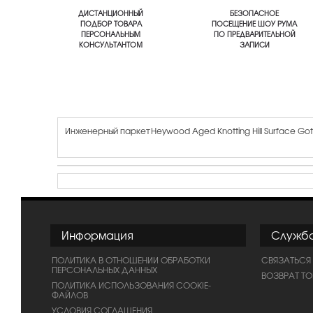
ДИСТАНЦИОННЫЙ
БЕЗОПАСНОЕ
ПОДБОР ТОВАРА
ПОСЕЩЕНИЕ ШОУ РУМА
ПЕРСОНАЛЬНЫМ
ПО ПРЕДВАРИТЕЛЬНОЙ
КОНСУЛЬТАНТОМ
ЗАПИСИ
Инженерный паркет Heywood Aged Knotting Hill Surface Got
Информация
Служб
ПОЛИТИКА В ОТНОШЕНИИ ОБРАБОТКИ
СВЯЗАТЬСЯ
ПЕРСОНАЛЬНЫХ ДАННЫХ
ВОЗВРАТ Т
ПОЛИТИКА ИСПОЛЬЗОВАНИЯ COOKIE-
ФАЙЛОВ
УСЛОВИЯ СОГЛАШЕНИЯ