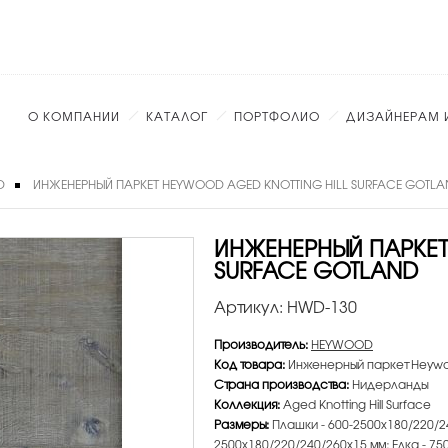
О КОМПАНИИ
КАТАЛОГ
ПОРТФОЛИО
ДИЗАЙНЕРАМ 
D
ИНЖЕНЕРНЫЙ ПАРКЕТ HEYWOOD AGED KNOTTING HILL SURFACE GOTL
ИНЖЕНЕРНЫЙ ПАРКЕТ
SURFACE GOTLAND
Артикул:
HWD-130
Производитель:
HEYWOOD
Код товара:
Инженерный паркет Heywood
Страна производства:
Нидерланды
Коллекция:
Aged Knotting Hill Surface
Размеры:
Плашки - 600-2500х180/220/24
2500х180/220/240/260х15 мм; Елка - 75