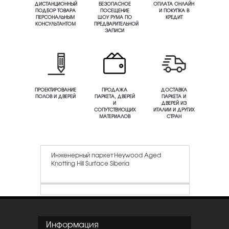
ДИСТАНЦИОННЫЙ
БЕЗОПАСНОЕ
ОПЛАТА ОНЛАЙН
ПОДБОР ТОВАРА
ПОСЕЩЕНИЕ
И ПОКУПКА В
ПЕРСОНАЛЬНЫМ
ШОУ РУМА ПО
КРЕДИТ
КОНСУЛЬТАНТОМ
ПРЕДВАРИТЕЛЬНОЙ
ЗАПИСИ
ПРОЕКТИРОВАНИЕ
ПРОДАЖА
ДОСТАВКА
ПОЛОВ И ДВЕРЕЙ
ПАРКЕТА, ДВЕРЕЙ
ПАРКЕТА И
И
ДВЕРЕЙ ИЗ
СОПУТСТВУЮЩИХ
ИТАЛИИ И ДРУГИХ
МАТЕРИАЛОВ
СТРАН
Инженерный паркет Heywood Aged
Knotting Hill Surface Siberia
Информация