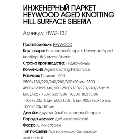
ИНЖЕНЕРНЫЙ ПАРКЕТ
HEYWOOD AGED KNOTTING
HILL SURFACE SIBERIA
Артикул:
HWD-137
Производитель:
HEYWOOD
Код товара:
Инженерный паркет Heywood Aged
Knotting Hill Surface Siberia
Страна производства:
Нидерланды
Коллекция:
Aged Knotting Hill Surface
Размеры:
Плашки - 600-
2500х180/220/240/280/320х20 мм, 2500-
4500х320х20 мм, 600-2500х180/220/240/260х15
мм; Елка - 750х150х15мм, 1080х180х15 мм,
1100х220х15 мм, 600х120х15 мм, 900х180х15 мм,
1000х220х150 мм
Дизайн:
Двухслойный инженерный паркет
Порода дерева:
Дуб европейский
Фаска:
С 4-х сторон
Тип покрытия:
Лак или масло (по выбору
заказчика)