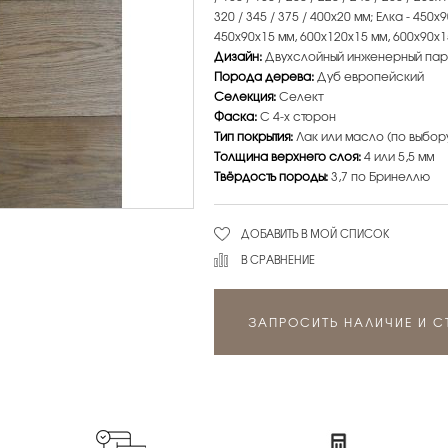
320 / 345 / 375 / 400х20 мм; Елка - 450
450х90х15 мм, 600х120х15 мм, 600х90х1
Дизайн:
Двухслойный инженерный пар
Порода дерева:
Дуб европейский
Селекция:
Селект
Фаска:
С 4-х сторон
Тип покрытия:
Лак или масло (по выбор
Толщина верхнего слоя:
4 или 5,5 мм
Твёрдость породы:
3,7 по Бринеллю
ДОБАВИТЬ В МОЙ СПИСОК
В СРАВНЕНИЕ
ЗАПРОСИТЬ НАЛИЧИЕ И 