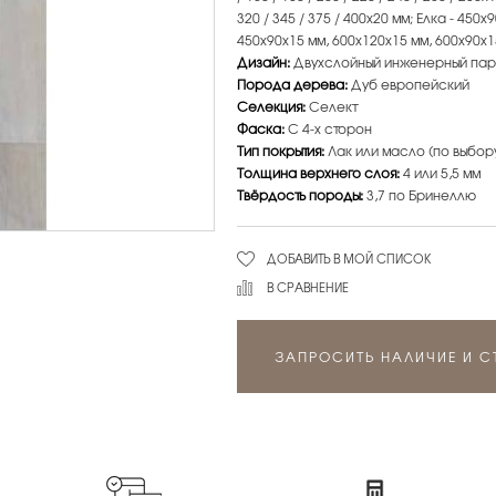
320 / 345 / 375 / 400х20 мм; Елка - 450
450х90х15 мм, 600х120х15 мм, 600х90х1
Дизайн:
Двухслойный инженерный пар
Порода дерева:
Дуб европейский
Селекция:
Селект
Фаска:
С 4-х сторон
Тип покрытия:
Лак или масло (по выбор
Толщина верхнего слоя:
4 или 5,5 мм
Твёрдость породы:
3,7 по Бринеллю
ДОБАВИТЬ В МОЙ СПИСОК
В СРАВНЕНИЕ
ЗАПРОСИТЬ НАЛИЧИЕ И 