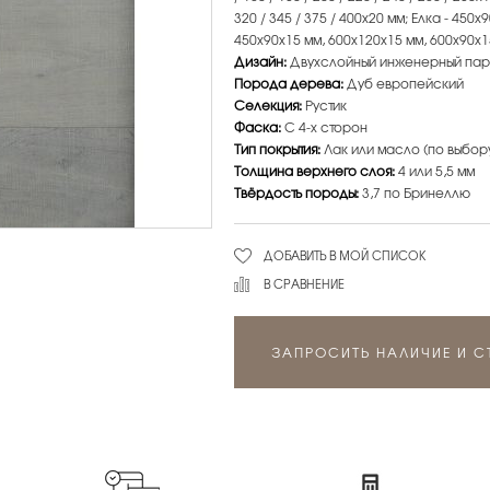
320 / 345 / 375 / 400х20 мм; Елка - 450
450х90х15 мм, 600х120х15 мм, 600х90х1
Дизайн:
Двухслойный инженерный пар
Порода дерева:
Дуб европейский
Селекция:
Рустик
Фаска:
С 4-х сторон
Тип покрытия:
Лак или масло (по выбор
Толщина верхнего слоя:
4 или 5,5 мм
Твёрдость породы:
3,7 по Бринеллю
ДОБАВИТЬ В МОЙ СПИСОК
В СРАВНЕНИЕ
ЗАПРОСИТЬ НАЛИЧИЕ И 