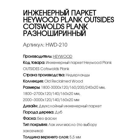
ИНЖЕНЕРНЫЙ ПАРКЕТ
HEYWOOD PLANK OUTSIDES
COTSWOLDS PLANK
РАЗНОШИРИННЫЙ
Артикул:
HWD-210
Производитель:
HEYWOOD
Код товара:
Инженерный паркет Heywood Plank
OUTSIDES Cotswolds Plank
Страна производства:
Нидерланды
Коллекция:
Old Reclaimed Wood
Размеры:
1800-3000х120/160/200/240х20 мм,
1800~2700х120/140/160х20 мм,
2000~3000х120/140/160х20 мм
Дизайн:
Двухслойный инженерный паркет
Порода дерева:
Дуб
Фаска:
Без фаски
Тип покрытия:
Лак или масло (по выбору
заказчика)
Толщина верхнего слоя:
5,5 мм