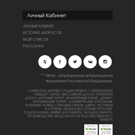
Личный Кабинет
ЛИЧНЫЙ КАБИНЕТ
ИСТОРИЯ ЗАПРОСОВ
МОЙ СПИСОК
РАССЫЛКА
*** Мета - запрещенная организация на
территории Российской Федерации.
© 2008-2026 ДИЗАЙН СТУДИЯ ПАРКЕТА | DESIGN STUDIO
PARQUET.
ПАРКЕТ, МАССИВНАЯ ДОСКА, ПАРКЕТНАЯ
ДОСКА, ШТУЧНЫЙ ПАРКЕТ, ИНЖЕНЕРНЫЙ ПАРКЕТ, ДЕКИНГ,
ИТАЛЬЯНСКИЙ ПАРКЕТ, КОММЕРЧЕСКИЕ НАПОЛЬНЫЕ
ПОКРЫТИЯ, КОВРЫ, СТЕНОВЫЕ ПАНЕЛИ, ДВЕРИ, ЛЕСТНИЦЫ
И СТУПЕНИ, БАЛКИ И КЕССОННЫЕ ПОТОЛКИ,
ПОДОКОННИКИ, ХИМИЯ ДЛЯ ПАРКЕТА, УКЛАДКА ПАРКЕТА,
ПРОИЗВОДСТВО МОДУЛЬНОГО И ХУДОЖЕСТВЕННОГО
ПАРКЕТА