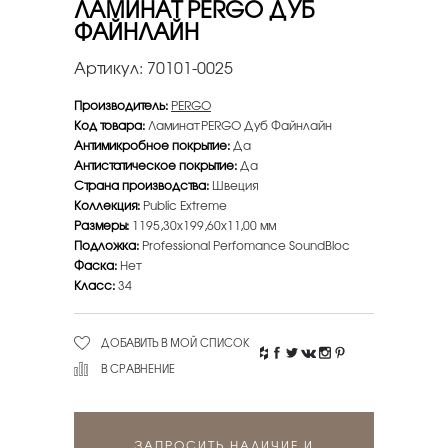
ЛАМИНАТ PERGO ДУБ
ФАЙНЛАЙН
Артикул:
70101-0025
Производитель:
PERGO
Код товара:
Ламинат PERGO Дуб Файнлайн
Антимикробное покрытие:
Да
Антистатическое покрытие:
Да
Страна производства:
Швеция
Коллекция:
Public Extreme
Размеры:
1195,30х199,60х11,00 мм
Подложка:
Professional Perfomance SoundBloc
Фаска:
Нет
Класс:
34
ДОБАВИТЬ В МОЙ СПИСОК
В СРАВНЕНИЕ
ЗАПРОСИТЬ НАЛИЧИЕ И