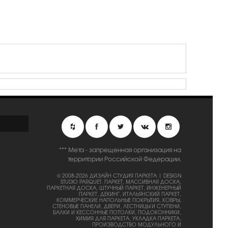
*** Мета - запрещенная организация на
территории Российской Федерации.
© 2008-2026 ДИЗАЙН СТУДИЯ ПАРКЕТА | DESIGN
STUDIO PARQUET.
ПАРКЕТ, МАССИВНАЯ ДОСКА,
ПАРКЕТНАЯ ДОСКА, ШТУЧНЫЙ ПАРКЕТ, ИНЖЕНЕРНЫЙ
ПАРКЕТ, ДЕКИНГ, ИТАЛЬЯНСКИЙ ПАРКЕТ,
КОММЕРЧЕСКИЕ НАПОЛЬНЫЕ ПОКРЫТИЯ, КОВРЫ,
СТЕНОВЫЕ ПАНЕЛИ, ДВЕРИ, ЛЕСТНИЦЫ И СТУПЕНИ,
БАЛКИ И КЕССОННЫЕ ПОТОЛКИ, ПОДОКОННИКИ,
ХИМИЯ ДЛЯ ПАРКЕТА, УКЛАДКА ПАРКЕТА,
ПРОИЗВОДСТВО МОДУЛЬНОГО И