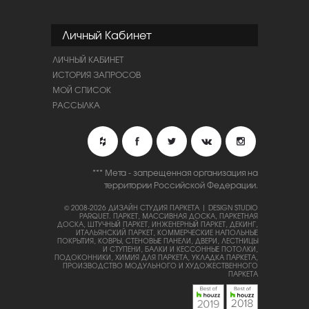
Личный Кабинет
ЛИЧНЫЙ КАБИНЕТ
ИСТОРИЯ ЗАПРОСОВ
МОЙ СПИСОК
РАССЫЛКА
*** Мета - запрещенная организация на
территории Российской Федерации.
© 2008-2026 ДИЗАЙН СТУДИЯ ПАРКЕТА | DESIGN STUDIO
PARQUET.
ПАРКЕТ, МАССИВНАЯ ДОСКА, ПАРКЕТНАЯ
ДОСКА, ШТУЧНЫЙ ПАРКЕТ, ИНЖЕНЕРНЫЙ ПАРКЕТ, ДЕКИНГ,
ИТАЛЬЯНСКИЙ ПАРКЕТ, КОММЕРЧЕСКИЕ НАПОЛЬНЫЕ
ПОКРЫТИЯ, КОВРЫ, СТЕНОВЫЕ ПАНЕЛИ, ДВЕРИ, ЛЕСТНИЦЫ
И СТУПЕНИ, БАЛКИ И КЕССОННЫЕ ПОТОЛКИ,
ПОДОКОННИКИ, ХИМИЯ ДЛЯ ПАРКЕТА, УКЛАДКА ПАРКЕТА,
ПРОИЗВОДСТВО МОДУЛЬНОГО И ХУДОЖЕСТВЕННОГО
ПАРКЕТА