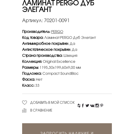
ЛАМИНАТ PERGO ДУБ
ЭЛЕГАНТ
Артикул:
70201-0091
Производитель:
PERGO
Код товара:
Ламинат PERGO Дуб Элегант
Антимикробное покрытие:
Да
Антистатическое покрытие:
Да
Страна производства:
Швеция
Коллекция:
Original Excellence
Размеры:
1195,30х199,60х9,00 мм
Подложка:
Compact SoundBloc
Фаска:
Нет
Класс:
33
ДОБАВИТЬ В МОЙ СПИСОК
В СРАВНЕНИЕ
ЗАПРОСИТЬ НАЛИЧИЕ И