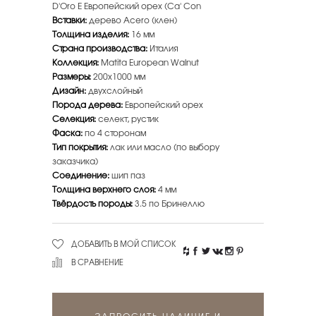
D'Oro E Европейский орех (Ca' Con
Вставки:
дерево Acero (клен)
Толщина изделия:
16 мм
Страна производства:
Италия
Коллекция:
Matita European Walnut
Размеры:
200x1000 мм
Дизайн:
двухслойный
Порода дерева:
Европейский орех
Селекция:
селект, рустик
Фаска:
по 4 сторонам
Тип покрытия:
лак или масло (по выбору
заказчика)
Соединение:
шип паз
Толщина верхнего слоя:
4 мм
Твёрдость породы:
3.5 по Бринеллю
ДОБАВИТЬ В МОЙ СПИСОК
В СРАВНЕНИЕ
ЗАПРОСИТЬ НАЛИЧИЕ И