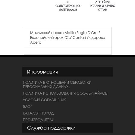
И
ДВЕРЕЙ ИЗ
СОПУТСТВУЮЩИХ
ИТАЛИИ И ДРУГИХ
МАТЕРИАЛОВ
СТРАН
Модульный паркет Matita Foglie D'Oro E
Европейский орех (Ca' Contarini), дерево
Acero
Информация
ПОЛИТИКА В ОТНОШЕНИИ ОБРАБОТКИ
ПЕРСОНАЛЬНЫХ ДАННЫХ
ПОЛИТИКА ИСПОЛЬЗОВАНИЯ COOKIE-ФАЙЛОВ
УСЛОВИЯ СОГЛАШЕНИЯ
БЛОГ
КАТАЛОГ ПОРОД
ПРОИЗВОДИТЕЛИ
Служба поддержки