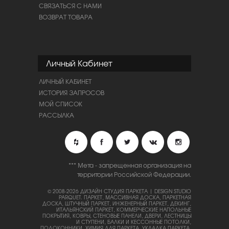
СВЯЗАТЬСЯ С НАМИ
ВОЗВРАТ ТОВАРА
Личный Кабинет
ЛИЧНЫЙ КАБИНЕТ
ИСТОРИЯ ЗАПРОСОВ
МОЙ СПИСОК
РАССЫЛКА
*** Мета - запрещенная организация на
территории Российской Федерации.
© 2008-2026 ДИЗАЙН СТУДИЯ ПАРКЕТА | DESIGN STUDIO
PARQUET.
ПАРКЕТ, МАССИВНАЯ ДОСКА, ПАРКЕТНАЯ
ДОСКА, ШТУЧНЫЙ ПАРКЕТ, ИНЖЕНЕРНЫЙ ПАРКЕТ, ДЕКИНГ,
ИТАЛЬЯНСКИЙ ПАРКЕТ, КОММЕРЧЕСКИЕ НАПОЛЬНЫЕ
ПОКРЫТИЯ, КОВРЫ, СТЕНОВЫЕ ПАНЕЛИ, ДВЕРИ, ЛЕСТНИЦЫ
И СТУПЕНИ, БАЛКИ И КЕССОННЫЕ ПОТОЛКИ,
ПОДОКОННИКИ, ХИМИЯ ДЛЯ ПАРКЕТА, УКЛАДКА ПАРКЕТА,