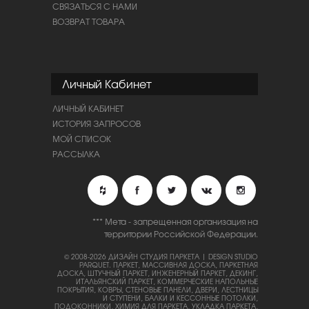
СВЯЗАТЬСЯ С НАМИ
ВОЗВРАТ ТОВАРА
Личный Кабинет
ЛИЧНЫЙ КАБИНЕТ
ИСТОРИЯ ЗАПРОСОВ
МОЙ СПИСОК
РАССЫЛКА
*** Мета - запрещенная организация на
территории Российской Федерации.
© 2008-2026 ДИЗАЙН СТУДИЯ ПАРКЕТА | DESIGN STUDIO
PARQUET.
ПАРКЕТ, МАССИВНАЯ ДОСКА, ПАРКЕТНАЯ
ДОСКА, ШТУЧНЫЙ ПАРКЕТ, ИНЖЕНЕРНЫЙ ПАРКЕТ, ДЕКИНГ,
ИТАЛЬЯНСКИЙ ПАРКЕТ, КОММЕРЧЕСКИЕ НАПОЛЬНЫЕ
ПОКРЫТИЯ, КОВРЫ, СТЕНОВЫЕ ПАНЕЛИ, ДВЕРИ, ЛЕСТНИЦЫ
И СТУПЕНИ, БАЛКИ И КЕССОННЫЕ ПОТОЛКИ,
ПОДОКОННИКИ, ХИМИЯ ДЛЯ ПАРКЕТА, УКЛАДКА ПАРКЕТА,