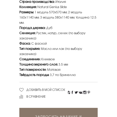
Страна производства:
Италия
Коллекция:
Natural Genius Slide
Размеры:
1 модуль 570x570 мм; 2 модуль
160x1140 мм; 3 модуль 380x1140 мм; толщина 12.5
мм.
Порода дерева:
Дуб
Селекция:
Рустик, натур, селек (по выбору
заказчика)
Фаска:
С фаской
Тип покрытия:
Масло или лак (по выбору
заказчика)
Соединение:
Клеевое
Толщина верхнего слоя:
3.5 мм
Тип поверхности:
Матовая
Твёрдость породы:
3,7 по Бринеллю
ДОБАВИТЬ В МОЙ СПИСОК
В СРАВНЕНИЕ
ЗАПРОСИТЬ НАЛИЧИЕ И