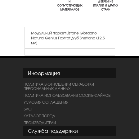
И
ДВЕРЕЙ ИЗ
СОПУТСТВУЮЩИХ
ИТАЛИИ И ДРУГИХ
МАТЕРИАЛОВ
СТРАН
Модульный паркет Listone Giordano
Natural Genius Foxtrot Дуб Shetland (12.5
мм)
Информация
ПОЛИТИКА В ОТНОШЕНИИ ОБРАБОТКИ
ПЕРСОНАЛЬНЫХ ДАННЫХ
ПОЛИТИКА ИСПОЛЬЗОВАНИЯ COOKIE-ФАЙЛОВ
УСЛОВИЯ СОГЛАШЕНИЯ
БЛОГ
КАТАЛОГ ПОРОД
ПРОИЗВОДИТЕЛИ
Служба поддержки