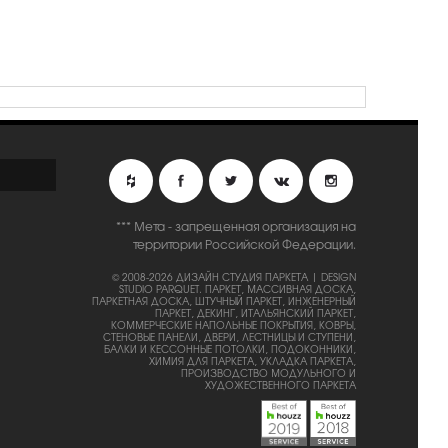
*** Мета - запрещенная организация на
территории Российской Федерации.
© 2008-2026 ДИЗАЙН СТУДИЯ ПАРКЕТА | DESIGN
STUDIO PARQUET.
ПАРКЕТ, МАССИВНАЯ ДОСКА,
ПАРКЕТНАЯ ДОСКА, ШТУЧНЫЙ ПАРКЕТ, ИНЖЕНЕРНЫЙ
ПАРКЕТ, ДЕКИНГ, ИТАЛЬЯНСКИЙ ПАРКЕТ,
КОММЕРЧЕСКИЕ НАПОЛЬНЫЕ ПОКРЫТИЯ, КОВРЫ,
СТЕНОВЫЕ ПАНЕЛИ, ДВЕРИ, ЛЕСТНИЦЫ И СТУПЕНИ,
БАЛКИ И КЕССОННЫЕ ПОТОЛКИ, ПОДОКОННИКИ,
ХИМИЯ ДЛЯ ПАРКЕТА, УКЛАДКА ПАРКЕТА,
ПРОИЗВОДСТВО МОДУЛЬНОГО И
ХУДОЖЕСТВЕННОГО ПАРКЕТА