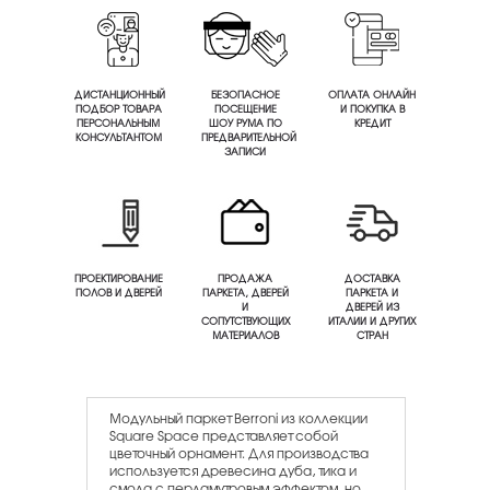
ДИСТАНЦИОННЫЙ
БЕЗОПАСНОЕ
ОПЛАТА ОНЛАЙН
ПОДБОР ТОВАРА
ПОСЕЩЕНИЕ
И ПОКУПКА В
ПЕРСОНАЛЬНЫМ
ШОУ РУМА ПО
КРЕДИТ
КОНСУЛЬТАНТОМ
ПРЕДВАРИТЕЛЬНОЙ
ЗАПИСИ
ПРОЕКТИРОВАНИЕ
ПРОДАЖА
ДОСТАВКА
ПОЛОВ И ДВЕРЕЙ
ПАРКЕТА, ДВЕРЕЙ
ПАРКЕТА И
И
ДВЕРЕЙ ИЗ
СОПУТСТВУЮЩИХ
ИТАЛИИ И ДРУГИХ
МАТЕРИАЛОВ
СТРАН
Модульный паркет Berroni из коллекции
Square Space представляет собой
цветочный орнамент. Для производства
используется древесина дуба, тика и
смола с перламутровым эффектом, но