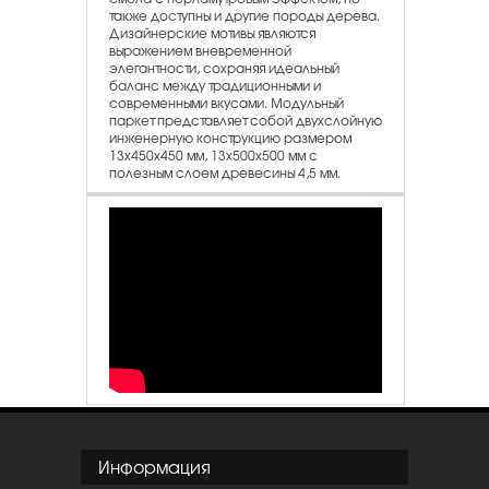
также доступны и другие породы дерева.
Дизайнерские мотивы являются
выражением вневременной
элегантности, сохраняя идеальный
баланс между традиционными и
современными вкусами. Модульный
паркет представляет собой двухслойную
инженерную конструкцию размером
13х450х450 мм, 13x500x500 мм с
полезным слоем древесины 4,5 мм.
Информация