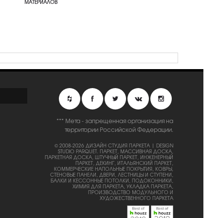
МАТЕРИАЛОВ
*** Мета - запрещенная организация на
территории Российской Федерации.
© 2008-2026 ДИЗАЙН СТУДИЯ ПАРКЕТА | DESIGN
STUDIO PARQUET.
ПАРКЕТ, МАССИВНАЯ ДОСКА,
ПАРКЕТНАЯ ДОСКА, ШТУЧНЫЙ ПАРКЕТ, ИНЖЕНЕРНЫЙ
ПАРКЕТ, ДЕКИНГ, ИТАЛЬЯНСКИЙ ПАРКЕТ,
КОММЕРЧЕСКИЕ НАПОЛЬНЫЕ ПОКРЫТИЯ, КОВРЫ,
СТЕНОВЫЕ ПАНЕЛИ, ДВЕРИ, ЛЕСТНИЦЫ И СТУПЕНИ,
БАЛКИ И КЕССОННЫЕ ПОТОЛКИ, ПОДОКОННИКИ,
ХИМИЯ ДЛЯ ПАРКЕТА, УКЛАДКА ПАРКЕТА,
ПРОИЗВОДСТВО МОДУЛЬНОГО И
ХУДОЖЕСТВЕННОГО ПАРКЕТА