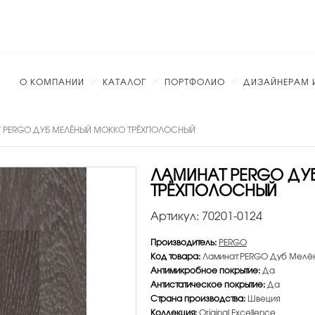
О КОМПАНИИ
КАТАЛОГ
ПОРТФОЛИО
ДИЗАЙНЕРАМ 
 PERGO ДУБ МЕЛЁНЫЙ МОККО ТРЁХПОЛОСНЫЙ
ЛАМИНАТ PERGO ДУ
ТРЁХПОЛОСНЫЙ
Артикул:
70201-0124
Производитель:
PERGO
Код товара:
Ламинат PERGO Дуб Мелё
Антимикробное покрытие:
Да
Антистатическое покрытие:
Да
Страна производства:
Швеция
Коллекция:
Original Excellence