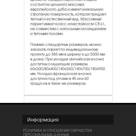
состоит из цельного массива
европейского дуба и имеет уникальную
строганую поверхность, которая придает
теплый и естественный вид. Массивный
паркет имеет класс огнестойкости Cfl-s1,
не совместим с напольным охлаждением
и теплыми полами.
Помимо стандартных размеров, можно
заказать паркет по индивидуальному
проекту до 385 мм в ширину и до 5000 мм
в длину. При укладке английская елочка
доступны следующие размеры:
60х300/80х400/140x560/140x700/180x900
мм. Укладка французская елочка
доступна под углами в 45 или 60
градусов в таких же размерах.
Информация
ПОЛИТИКА В ОТНОШЕНИИ ОБРАБОТКИ
ПЕРСОНАЛЬНЫХ ДАННЫХ