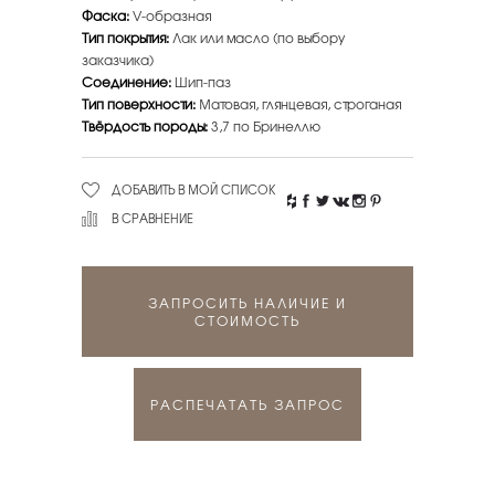
Фаска:
V-образная
Тип покрытия:
Лак или масло (по выбору
заказчика)
Соединение:
Шип-паз
Тип поверхности:
Матовая, глянцевая, строганая
Твёрдость породы:
3,7 по Бринеллю
ДОБАВИТЬ В МОЙ СПИСОК
В СРАВНЕНИЕ
ЗАПРОСИТЬ НАЛИЧИЕ И
СТОИМОСТЬ
РАСПЕЧАТАТЬ ЗАПРОС