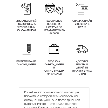
ДИСТАНЦИОННЫЙ
БЕЗОПАСНОЕ
ОПЛАТА ОНЛАЙН
ПОДБОР ТОВАРА
ПОСЕЩЕНИЕ
И ПОКУПКА В
ПЕРСОНАЛЬНЫМ
ШОУ РУМА ПО
КРЕДИТ
КОНСУЛЬТАНТОМ
ПРЕДВАРИТЕЛЬНОЙ
ЗАПИСИ
ПРОЕКТИРОВАНИЕ
ПРОДАЖА
ДОСТАВКА
ПОЛОВ И ДВЕРЕЙ
ПАРКЕТА, ДВЕРЕЙ
ПАРКЕТА И
И
ДВЕРЕЙ ИЗ
СОПУТСТВУЮЩИХ
ИТАЛИИ И ДРУГИХ
МАТЕРИАЛОВ
СТРАН
Parket — это оригинальная коллекция
паркета, с которой все началось; на
сегодняшний день она популярна, как
никогда. Parket — это коллекция вне
времени. Каждая паркетная плашка