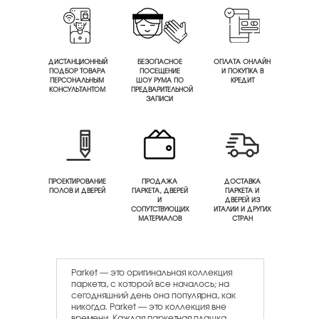
ДИСТАНЦИОННЫЙ
БЕЗОПАСНОЕ
ОПЛАТА ОНЛАЙН
ПОДБОР ТОВАРА
ПОСЕЩЕНИЕ
И ПОКУПКА В
ПЕРСОНАЛЬНЫМ
ШОУ РУМА ПО
КРЕДИТ
КОНСУЛЬТАНТОМ
ПРЕДВАРИТЕЛЬНОЙ
ЗАПИСИ
ПРОЕКТИРОВАНИЕ
ПРОДАЖА
ДОСТАВКА
ПОЛОВ И ДВЕРЕЙ
ПАРКЕТА, ДВЕРЕЙ
ПАРКЕТА И
И
ДВЕРЕЙ ИЗ
СОПУТСТВУЮЩИХ
ИТАЛИИ И ДРУГИХ
МАТЕРИАЛОВ
СТРАН
Parket — это оригинальная коллекция
паркета, с которой все началось; на
сегодняшний день она популярна, как
никогда. Parket — это коллекция вне
времени. Каждая паркетная плашка