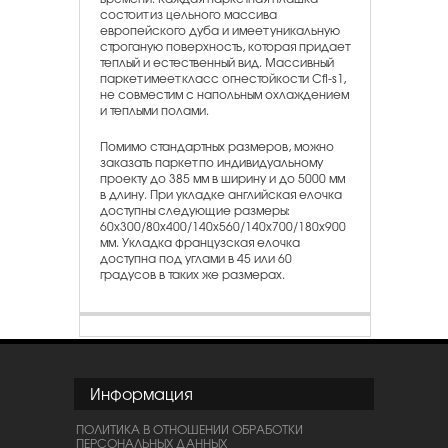
состоит из цельного массива
европейского дуба и имеет уникальную
строганую поверхность, которая придает
теплый и естественный вид. Массивный
паркет имеет класс огнестойкости Cfl-s1,
не совместим с напольным охлаждением
и теплыми полами.
Помимо стандартных размеров, можно
заказать паркет по индивидуальному
проекту до 385 мм в ширину и до 5000 мм
в длину. При укладке английская елочка
доступны следующие размеры:
60х300/80х400/140x560/140x700/180x900
мм. Укладка французская елочка
доступна под углами в 45 или 60
градусов в таких же размерах.
Информация
ПОЛИТИКА В ОТНОШЕНИИ ОБРАБОТКИ
ПЕРСОНАЛЬНЫХ ДАННЫХ