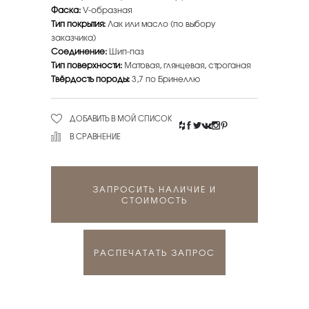
Фаска:
V-образная
Тип покрытия:
Лак или масло (по выбору
заказчика)
Соединение:
Шип-паз
Тип поверхности:
Матовая, глянцевая, строганая
Твёрдость породы:
3,7 по Бринеллю
ДОБАВИТЬ В МОЙ СПИСОК
В СРАВНЕНИЕ
ЗАПРОСИТЬ НАЛИЧИЕ И
СТОИМОСТЬ
РАСПЕЧАТАТЬ ЗАПРОС