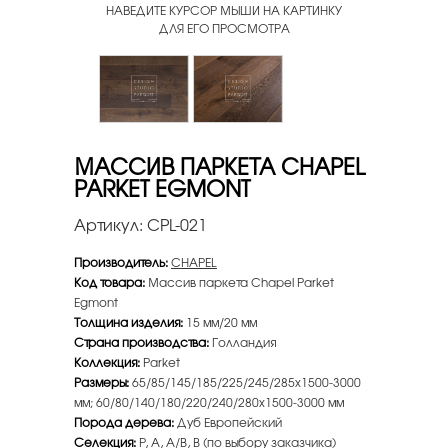
НАВЕДИТЕ КУРСОР МЫШИ НА КАРТИНКУ
ДЛЯ ЕГО ПРОСМОТРА
МАССИВ ПАРКЕТА CHAPEL
PARKET EGMONT
Артикул:
CPL-021
Производитель:
CHAPEL
Код товара:
Массив паркета Chapel Parket
Egmont
Толщина изделия:
15 мм/20 мм
Страна производства:
Голландия
Коллекция:
Parket
Размеры:
65/85/145/185/225/245/285x1500-3000
мм; 60/80/140/180/220/240/280x1500-3000 мм
Порода дерева:
Дуб Европейский
Селекция:
P, A, A/B, B (по выбору заказчика)