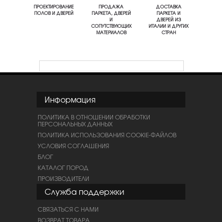
ПРОЕКТИРОВАНИЕ
ПРОДАЖА
ДОСТАВКА
ПОЛОВ И ДВЕРЕЙ
ПАРКЕТА, ДВЕРЕЙ
ПАРКЕТА И
И
ДВЕРЕЙ ИЗ
СОПУТСТВУЮЩИХ
ИТАЛИИ И ДРУГИХ
МАТЕРИАЛОВ
СТРАН
Информация
ПОЛИТИКА В ОТНОШЕНИИ ОБРАБОТКИ
ПЕРСОНАЛЬНЫХ ДАННЫХ
ПОЛИТИКА ИСПОЛЬЗОВАНИЯ COOKIE-ФАЙЛОВ
УСЛОВИЯ СОГЛАШЕНИЯ
БЛОГ
КАТАЛОГ ПОРОД
ПРОИЗВОДИТЕЛИ
Служба поддержки
СВЯЗАТЬСЯ С НАМИ
ВОЗВРАТ ТОВАРА