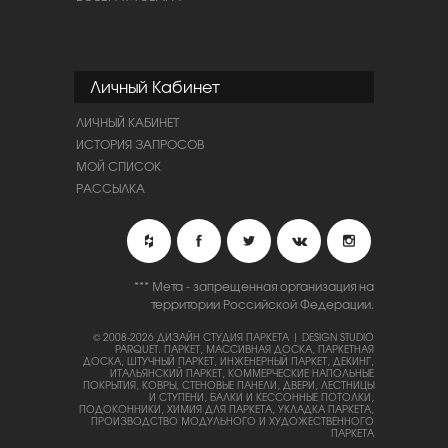
Личный Кабинет
ЛИЧНЫЙ КАБИНЕТ
ИСТОРИЯ ЗАПРОСОВ
МОЙ СПИСОК
РАССЫЛКА
*** Мета - запрещенная организация на
территории Российской Федерации.
© 2008-2026 ДИЗАЙН СТУДИЯ ПАРКЕТА | DESIGN STUDIO
PARQUET.
ПАРКЕТ, МАССИВНАЯ ДОСКА, ПАРКЕТНАЯ
ДОСКА, ШТУЧНЫЙ ПАРКЕТ, ИНЖЕНЕРНЫЙ ПАРКЕТ, ДЕКИНГ,
ИТАЛЬЯНСКИЙ ПАРКЕТ, КОММЕРЧЕСКИЕ НАПОЛЬНЫЕ
ПОКРЫТИЯ, КОВРЫ, СТЕНОВЫЕ ПАНЕЛИ, ДВЕРИ, ЛЕСТНИЦЫ
И СТУПЕНИ, БАЛКИ И КЕССОННЫЕ ПОТОЛКИ,
ПОДОКОННИКИ, ХИМИЯ ДЛЯ ПАРКЕТА, УКЛАДКА ПАРКЕТА,
ПРОИЗВОДСТВО МОДУЛЬНОГО И ХУДОЖЕСТВЕННОГО
ПАРКЕТА