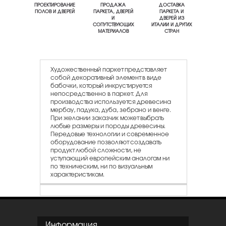
ПРОЕКТИРОВАНИЕ
ПРОДАЖА
ДОСТАВКА
ПОЛОВ И ДВЕРЕЙ
ПАРКЕТА, ДВЕРЕЙ
ПАРКЕТА И
И
ДВЕРЕЙ ИЗ
СОПУТСТВУЮЩИХ
ИТАЛИИ И ДРУГИХ
МАТЕРИАЛОВ
СТРАН
Художественный паркет представляет
собой декоративный элемент в виде
бабочки, который инкрустируется
непосредственно в паркет. Для
производства используется древесина
мербау, падука, дуба, зебрано и венге.
При желании заказчик может выбрать
любые размеры и породы древесины.
Передовые технологии и современное
оборудование позволяют создавать
продукт любой сложности, не
уступающий европейским аналогам ни
по техническим, ни по визуальным
характеристикам.
Информация