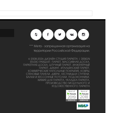
*** Мета - запрещенная организация на
территории Российской Федерации.
© 2008-2026 ДИЗАЙН СТУДИЯ ПАРКЕТА | DESIGN
STUDIO PARQUET.
ПАРКЕТ, МАССИВНАЯ ДОСКА,
ПАРКЕТНАЯ ДОСКА, ШТУЧНЫЙ ПАРКЕТ, ИНЖЕНЕРНЫЙ
ПАРКЕТ, ДЕКИНГ, ИТАЛЬЯНСКИЙ ПАРКЕТ,
КОММЕРЧЕСКИЕ НАПОЛЬНЫЕ ПОКРЫТИЯ, КОВРЫ,
СТЕНОВЫЕ ПАНЕЛИ, ДВЕРИ, ЛЕСТНИЦЫ И СТУПЕНИ,
БАЛКИ И КЕССОННЫЕ ПОТОЛКИ, ПОДОКОННИКИ,
ХИМИЯ ДЛЯ ПАРКЕТА, УКЛАДКА ПАРКЕТА,
ПРОИЗВОДСТВО МОДУЛЬНОГО И
ХУДОЖЕСТВЕННОГО ПАРКЕТА