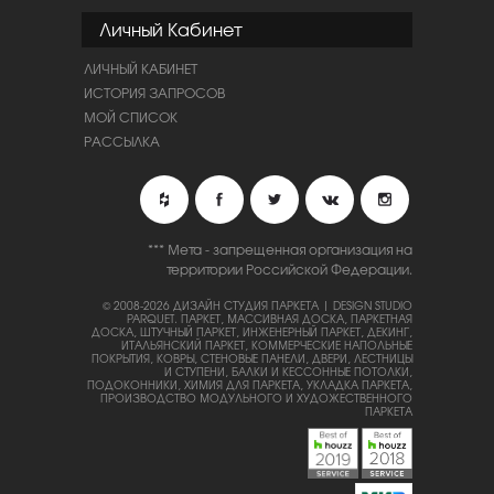
Личный Кабинет
ЛИЧНЫЙ КАБИНЕТ
ИСТОРИЯ ЗАПРОСОВ
МОЙ СПИСОК
РАССЫЛКА
*** Мета - запрещенная организация на
территории Российской Федерации.
© 2008-2026 ДИЗАЙН СТУДИЯ ПАРКЕТА | DESIGN STUDIO
PARQUET.
ПАРКЕТ, МАССИВНАЯ ДОСКА, ПАРКЕТНАЯ
ДОСКА, ШТУЧНЫЙ ПАРКЕТ, ИНЖЕНЕРНЫЙ ПАРКЕТ, ДЕКИНГ,
ИТАЛЬЯНСКИЙ ПАРКЕТ, КОММЕРЧЕСКИЕ НАПОЛЬНЫЕ
ПОКРЫТИЯ, КОВРЫ, СТЕНОВЫЕ ПАНЕЛИ, ДВЕРИ, ЛЕСТНИЦЫ
И СТУПЕНИ, БАЛКИ И КЕССОННЫЕ ПОТОЛКИ,
ПОДОКОННИКИ, ХИМИЯ ДЛЯ ПАРКЕТА, УКЛАДКА ПАРКЕТА,
ПРОИЗВОДСТВО МОДУЛЬНОГО И ХУДОЖЕСТВЕННОГО
ПАРКЕТА