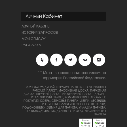
Личный Кабинет
ЛИЧНЫЙ КАБИНЕТ
ИСТОРИЯ ЗАПРОСОВ
МОЙ СПИСОК
РАССЫЛКА
*** Мета - запрещенная организация на
территории Российской Федерации.
© 2008-2026 ДИЗАЙН СТУДИЯ ПАРКЕТА | DESIGN STUDIO
PARQUET.
ПАРКЕТ, МАССИВНАЯ ДОСКА, ПАРКЕТНАЯ
ДОСКА, ШТУЧНЫЙ ПАРКЕТ, ИНЖЕНЕРНЫЙ ПАРКЕТ, ДЕКИНГ,
ИТАЛЬЯНСКИЙ ПАРКЕТ, КОММЕРЧЕСКИЕ НАПОЛЬНЫЕ
ПОКРЫТИЯ, КОВРЫ, СТЕНОВЫЕ ПАНЕЛИ, ДВЕРИ, ЛЕСТНИЦЫ
И СТУПЕНИ, БАЛКИ И КЕССОННЫЕ ПОТОЛКИ,
ПОДОКОННИКИ, ХИМИЯ ДЛЯ ПАРКЕТА, УКЛАДКА ПАРКЕТА,
ПРОИЗВОДСТВО МОДУЛЬНОГО И ХУДОЖЕСТВЕННОГО
ПАРКЕТА