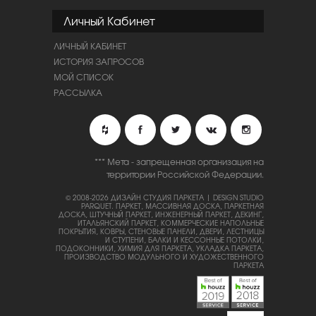
Личный Кабинет
ЛИЧНЫЙ КАБИНЕТ
ИСТОРИЯ ЗАПРОСОВ
МОЙ СПИСОК
РАССЫЛКА
*** Мета - запрещенная организация на
территории Российской Федерации.
© 2008-2026 ДИЗАЙН СТУДИЯ ПАРКЕТА | DESIGN STUDIO
PARQUET.
ПАРКЕТ, МАССИВНАЯ ДОСКА, ПАРКЕТНАЯ
ДОСКА, ШТУЧНЫЙ ПАРКЕТ, ИНЖЕНЕРНЫЙ ПАРКЕТ, ДЕКИНГ,
ИТАЛЬЯНСКИЙ ПАРКЕТ, КОММЕРЧЕСКИЕ НАПОЛЬНЫЕ
ПОКРЫТИЯ, КОВРЫ, СТЕНОВЫЕ ПАНЕЛИ, ДВЕРИ, ЛЕСТНИЦЫ
И СТУПЕНИ, БАЛКИ И КЕССОННЫЕ ПОТОЛКИ,
ПОДОКОННИКИ, ХИМИЯ ДЛЯ ПАРКЕТА, УКЛАДКА ПАРКЕТА,
ПРОИЗВОДСТВО МОДУЛЬНОГО И ХУДОЖЕСТВЕННОГО
ПАРКЕТА