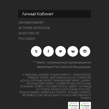
Личный Кабинет
ЛИЧНЫЙ КАБИНЕТ
ИСТОРИЯ ЗАПРОСОВ
МОЙ СПИСОК
РАССЫЛКА
*** Мета - запрещенная организация на
территории Российской Федерации.
© 2008-2026 ДИЗАЙН СТУДИЯ ПАРКЕТА | DESIGN STUDIO
PARQUET.
ПАРКЕТ, МАССИВНАЯ ДОСКА, ПАРКЕТНАЯ
ДОСКА, ШТУЧНЫЙ ПАРКЕТ, ИНЖЕНЕРНЫЙ ПАРКЕТ, ДЕКИНГ,
ИТАЛЬЯНСКИЙ ПАРКЕТ, КОММЕРЧЕСКИЕ НАПОЛЬНЫЕ
ПОКРЫТИЯ, КОВРЫ, СТЕНОВЫЕ ПАНЕЛИ, ДВЕРИ, ЛЕСТНИЦЫ
И СТУПЕНИ, БАЛКИ И КЕССОННЫЕ ПОТОЛКИ,
ПОДОКОННИКИ, ХИМИЯ ДЛЯ ПАРКЕТА, УКЛАДКА ПАРКЕТА,
ПРОИЗВОДСТВО МОДУЛЬНОГО И ХУДОЖЕСТВЕННОГО
ПАРКЕТА