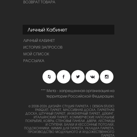
ВОЗВРАТ ТОВАРА
Личный Кабинет
ЛИЧНЫЙ КАБИНЕТ
ИСТОРИЯ ЗАПРОСОВ
МОЙ СПИСОК
РАССЫЛКА
*** Мета - запрещенная организация на
территории Российской Федерации.
© 2008-2026 ДИЗАЙН СТУДИЯ ПАРКЕТА | DESIGN STUDIO
PARQUET.
ПАРКЕТ, МАССИВНАЯ ДОСКА, ПАРКЕТНАЯ
ДОСКА, ШТУЧНЫЙ ПАРКЕТ, ИНЖЕНЕРНЫЙ ПАРКЕТ, ДЕКИНГ,
ИТАЛЬЯНСКИЙ ПАРКЕТ, КОММЕРЧЕСКИЕ НАПОЛЬНЫЕ
ПОКРЫТИЯ, КОВРЫ, СТЕНОВЫЕ ПАНЕЛИ, ДВЕРИ, ЛЕСТНИЦЫ
И СТУПЕНИ, БАЛКИ И КЕССОННЫЕ ПОТОЛКИ,
ПОДОКОННИКИ, ХИМИЯ ДЛЯ ПАРКЕТА, УКЛАДКА ПАРКЕТА,
ПРОИЗВОДСТВО МОДУЛЬНОГО И ХУДОЖЕСТВЕННОГО
ПАРКЕТА